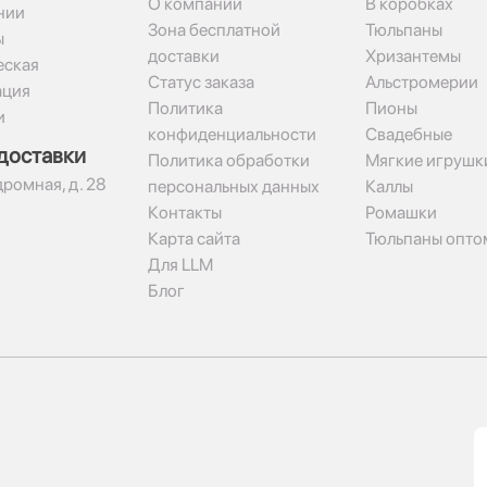
О компании
В коробках
нии
Зона бесплатной
Тюльпаны
ы
доставки
Хризантемы
ская
Статус заказа
Альстромерии
ация
Политика
Пионы
и
конфиденциальности
Свадебные
доставки
Политика обработки
Мягкие игрушк
дромная, д. 28
персональных данных
Каллы
Контакты
Ромашки
Карта сайта
Тюльпаны опто
Для LLM
Блог