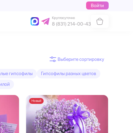
Войти
Круглосуточно
8 (831) 214-00-43
лые гипсофилы
Гипсофилы разных цветов
илой
Новый