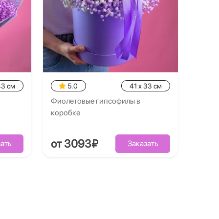
43 см
5.0
41 x 33 см
Фиолетовые гипсофилы в
коробке
от 3093₽
ать
Заказать