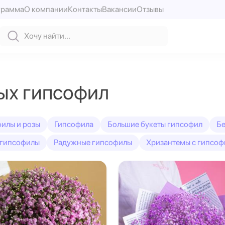
грамма
О компании
Контакты
Вакансии
Отзывы
ых гипсофил
илы и розы
Гипсофила
Большие букеты гипсофил
Бе
 гипсофилы
Радужные гипсофилы
Хризантемы с гипсоф