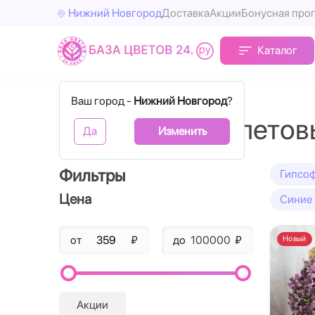
Нижний Новгород
Доставка
Акции
Бонусная про
Каталог
Главная
Фиолетовые гипсофилы
Ваш город -
Нижний Новгород
?
Букеты из фиолетов
Да
Изменить
Фильтры
Гипсоф
Цена
Синие
от
₽
до
₽
Новый
Акции