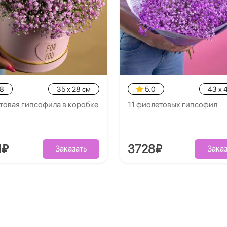
.8
35 x 28 см
5.0
43 x 
товая гипсофила в коробке
11 фиолетовых гипсофил
1₽
3728₽
Заказать
Заказ