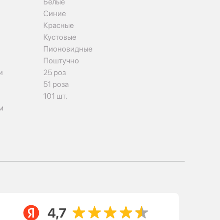
Белые
Синие
Красные
Кустовые
Пионовидные
Поштучно
и
25 роз
51 роза
101 шт.
м