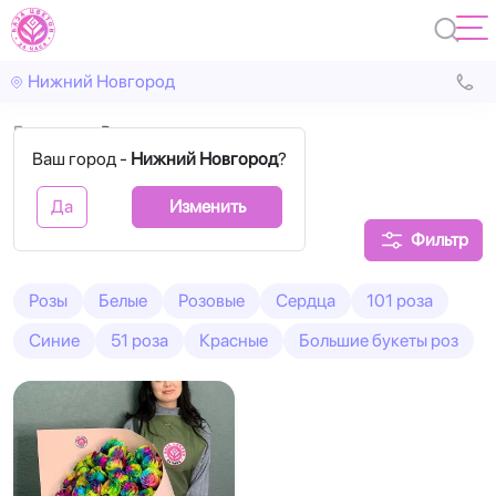
Нижний Новгород
Главная
Радужные
Ваш город -
Нижний Новгород
?
Радужные розы
Да
Изменить
Фильтр
Розы
Белые
Розовые
Сердца
101 роза
Синие
51 роза
Красные
Большие букеты роз