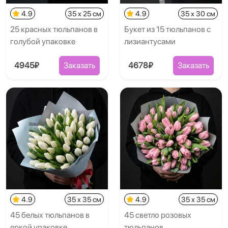
4.9
35 x 25 см
4.9
35 x 30 см
25 красных тюльпанов в
Букет из 15 тюльпанов с
голубой упаковке
лизиантусами
4945₽
Заказать
4678₽
Заказать
4.9
35 x 35 см
4.9
35 x 35 см
45 белых тюльпанов в
45 светло розовых
яркой упаковке
тюльпанов