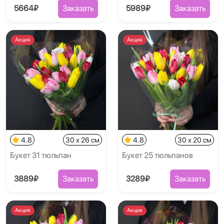
5664₽
Заказать
5989₽
Заказать
Акция
Акция
4.8
30 x 26 см
4.8
30 x 20 см
Букет 31 тюльпан
Букет 25 тюльпанов
3889₽
Заказать
3289₽
Заказать
Акция
Акция