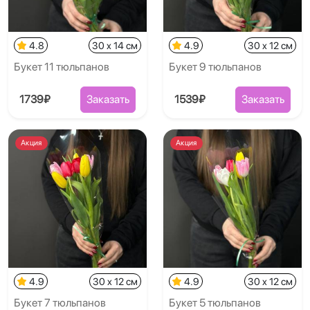
4.8
30 x 14 см
4.9
30 x 12 см
Букет 11 тюльпанов
Букет 9 тюльпанов
1739₽
Заказать
1539₽
Заказать
Акция
Акция
4.9
30 x 12 см
4.9
30 x 12 см
Букет 7 тюльпанов
Букет 5 тюльпанов