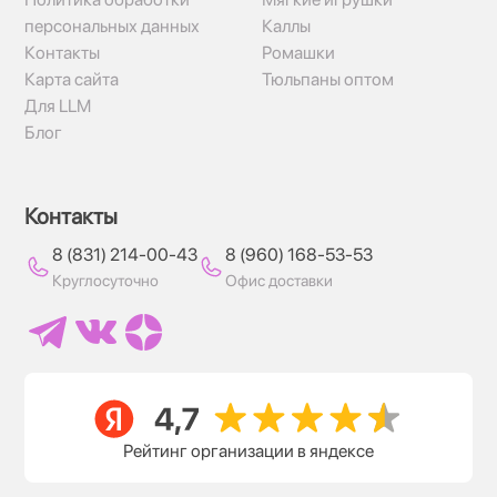
персональных данных
Каллы
Контакты
Ромашки
Карта сайта
Тюльпаны оптом
Для LLM
Блог
Контакты
8 (831) 214-00-43
8 (960) 168-53-53
Круглосуточно
Офис доставки
Рейтинг организации в яндексе