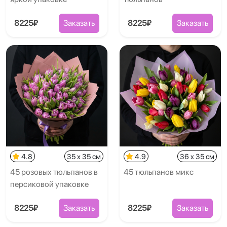
8225₽
Заказать
8225₽
Заказать
4.8
35 x 35 см
4.9
36 x 35 см
45 розовых тюльпанов в
45 тюльпанов микс
персиковой упаковке
8225₽
Заказать
8225₽
Заказать