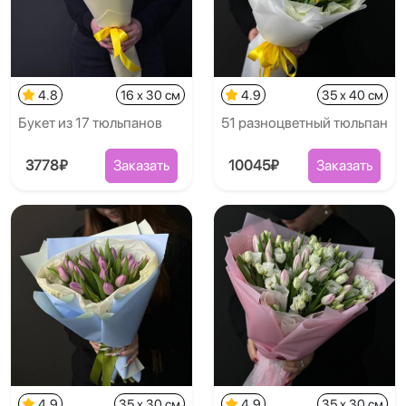
4.8
16 x 30 см
4.9
35 x 40 см
Букет из 17 тюльпанов
51 разноцветный тюльпан
3778₽
Заказать
10045₽
Заказать
4.9
35 x 30 см
4.9
35 x 30 см