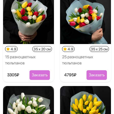
4.9
35 x 20 см
4.9
35 x 25 см
15 разноцветных
25 разноцветных
тюльпанов
тюльпанов
3305₽
Заказать
4795₽
Заказать