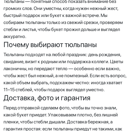
Тюльпаны — понятный способ показать внимание без
громких слов. Они уместны, когда нужен нежный жест,
быстрый подарок или букет к важной встрече. Мы
собираем тюльпаны только из свежий срезки, проверяем
стебли и листья, чтобы букет прожил дольше и выглядел
аккуратно.
Почему выбирают тюльпаны
Тюльпаны подходят на любой праздник: день рождения,
свидание, визит к родным или поддержка коллеги. Цветы
лаконичны, но передают тепло — особенно если важно,
чтобы жест был нежный, а не помпезный. Если есть вопрос,
какой объем выбрать, подскажем честно: иногда хватает
11–15 стеблей, чтобы подарок выглядел уместно.
Доставка, фото и гарантия
Перед отправкой сделаем фото, чтобы вы точно знали,
какой букет приедет. Упаковываем плотно, без лишней
пленки, чтобы стебли дышали. Доставка бережная, а
гарантия простая: если тюльпаны приедут не такими, как