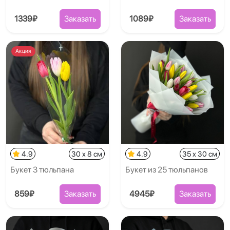
1339₽
Заказать
1089₽
Заказать
Акция
4.9
30 x 8 см
4.9
35 x 30 см
Букет 3 тюльпана
Букет из 25 тюльпанов
859₽
Заказать
4945₽
Заказать