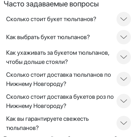
Часто задаваемые вопросы
Сколько стоит букет тюльпанов?
Как выбрать букет тюльпанов?
Как ухаживать за букетом тюльпанов,
чтобы дольше стояли?
Сколько стоит доставка тюльпанов по
Нижнему Новгороду?
Сколько стоит доставка букетов роз по
Нижнему Новгороду?
Как вы гарантируете свежесть
тюльпанов?