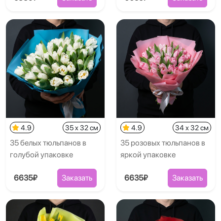
4.9
35 x 32 см
4.9
34 x 32 см
35 белых тюльпанов в
35 розовых тюльпанов в
голубой упаковке
яркой упаковке
6635₽
Заказать
6635₽
Заказать