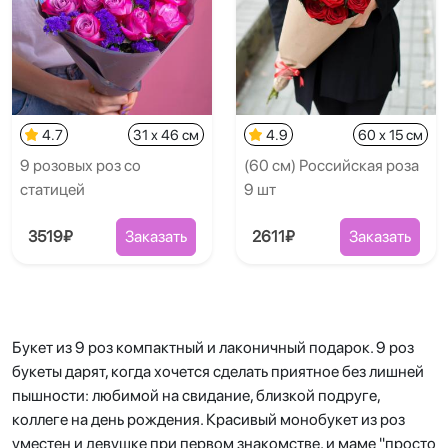
4.7
31 x 46 см
4.9
60 x 15 см
9 розовых роз со
(60 см) Российская роза
статицей
9 шт
3519₽
Заказать
2611₽
Заказать
Букет из 9 роз компактный и лаконичный подарок. 9 роз
букеты дарят, когда хочется сделать приятное без лишней
пышности: любимой на свидание, близкой подруге,
коллеге на день рождения. Красивый монобукет из роз
уместен и девушке при первом знакомстве, и маме "просто