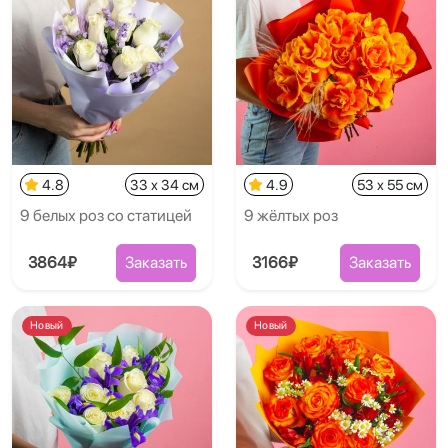
4.8
33 x 34 см
4.9
53 x 55 см
9 белых роз со статицей
9 жёлтых роз
3864₽
Заказать
3166₽
Заказать
Новый
Новый