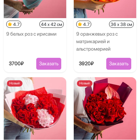
4.7
44 x 42 см
4.7
36 x 38 см
9 белых роз с ирисами
9 оранжевых роз с
матрикарией и
альстромерией
3700₽
Заказать
3920₽
Заказать
Новый
Новый