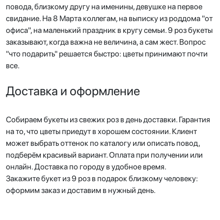
повода, близкому другу на именины, девушке на первое
свидание. На 8 Марта коллегам, на выписку из роддома "от
офиса", на маленький праздник в кругу семьи. 9 роз букеты
заказывают, когда важна не величина, а сам жест. Вопрос
"что подарить" решается быстро: цветы принимают почти
все.
Доставка и оформление
Собираем букеты из свежих роз в день доставки. Гарантия
на то, что цветы приедут в хорошем состоянии. Клиент
может выбрать оттенок по каталогу или описать повод,
подберём красивый вариант. Оплата при получении или
онлайн. Доставка по городу в удобное время.
Закажите букет из 9 роз в подарок близкому человеку:
оформим заказ и доставим в нужный день.