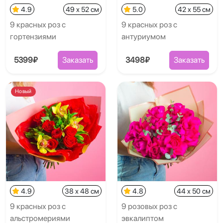
4.9
49 x 52 см
5.0
42 x 55 см
9 красных роз с
9 красных роз с
гортензиями
антуриумом
5399₽
Заказать
3498₽
Заказать
Новый
4.9
38 x 48 см
4.8
44 x 50 см
9 красных роз с
9 розовых роз с
альстромериями
эвкалиптом