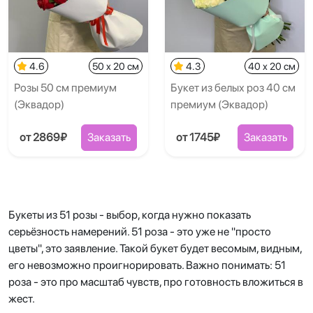
4.6
50 x 20 см
4.3
40 x 20 см
Розы 50 см премиум
Букет из белых роз 40 см
(Эквадор)
премиум (Эквадор)
от 2869₽
Заказать
от 1745₽
Заказать
Букеты из 51 розы - выбор, когда нужно показать
серьёзность намерений. 51 роза - это уже не "просто
цветы", это заявление. Такой букет будет весомым, видным,
его невозможно проигнорировать. Важно понимать: 51
роза - это про масштаб чувств, про готовность вложиться в
жест.