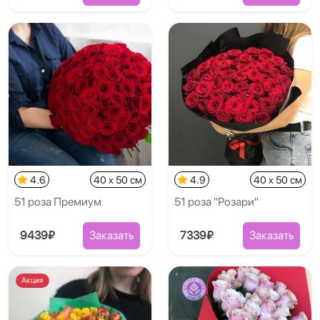
4.6
40 x 50 см
4.9
40 x 50 см
51 роза Премиум
51 роза "Розари"
9439₽
Заказать
7339₽
Заказать
Акция