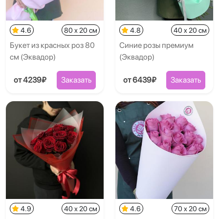
4.6
80 x 20 см
4.8
40 x 20 см
Букет из красных роз 80
Синие розы премиум
см (Эквадор)
(Эквадор)
от 4239₽
Заказать
от 6439₽
Заказать
4.9
40 x 20 см
4.6
70 x 20 см