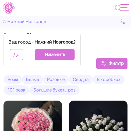
Нижний Новгород
Главная
51 роза
Ваш город -
Нижний Новгород
?
51 роза букеты
Да
Изменить
Фильтр
Розы
Белые
Розовые
Сердца
В коробках
101 роза
Большие букеты роз