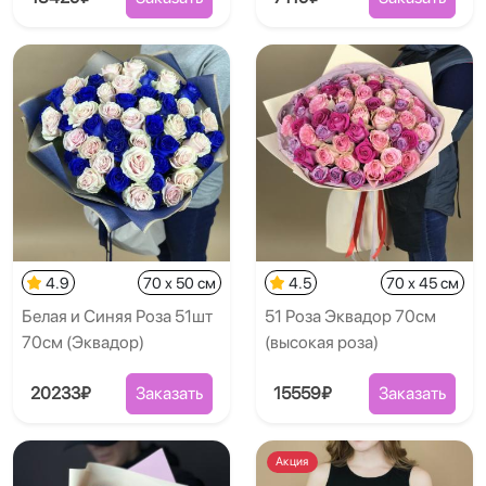
4.9
70 x 50 см
4.5
70 x 45 см
Белая и Синяя Роза 51шт
51 Роза Эквадор 70см
70см (Эквадор)
(высокая роза)
20233₽
Заказать
15559₽
Заказать
Акция