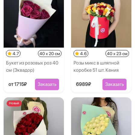
4.7
40 x 20 см
4.6
40 x 23 см
Букет из розовых роз 40
Розы микс в шляпной
см (Эквадор)
коробке 51 шт. Кения
от 1715₽
Заказать
6989₽
Заказать
Новый