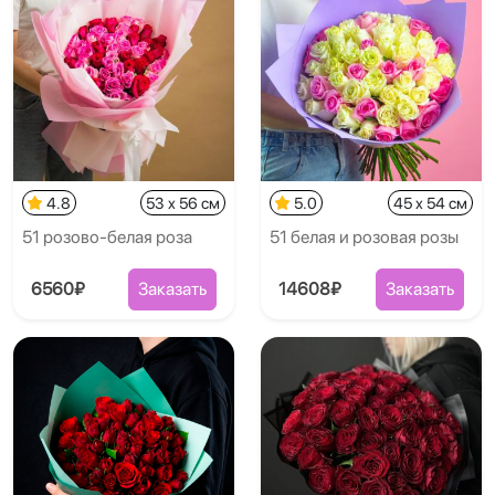
4.8
53 x 56 см
5.0
45 x 54 см
51 розово-белая роза
51 белая и розовая розы
6560₽
Заказать
14608₽
Заказать