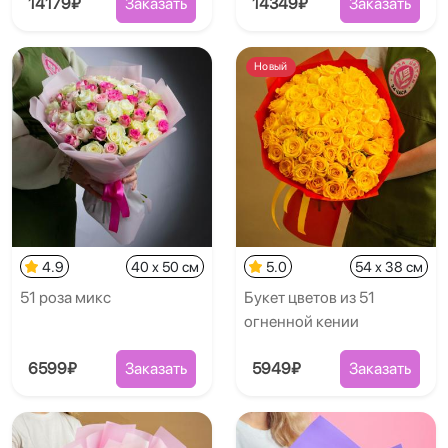
14179₽
Заказать
14349₽
Заказать
Новый
4.9
40 x 50 см
5.0
54 x 38 см
51 роза микс
Букет цветов из 51
огненной кении
6599₽
Заказать
5949₽
Заказать