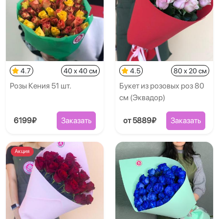
4.7
40 x 40 см
4.5
80 x 20 см
Розы Кения 51 шт.
Букет из розовых роз 80
см (Эквадор)
6199₽
Заказать
от 5889₽
Заказать
Акция