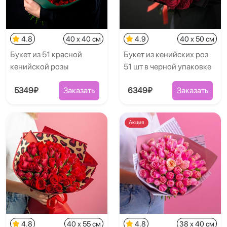
4.8
40 x 40 см
4.9
40 x 50 см
Букет из 51 красной
Букет из кенийских роз
кенийской розы
51 шт в черной упаковке
5349₽
Заказать
6349₽
Заказать
Акция
4.8
40 x 55 см
4.8
38 x 40 см