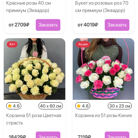
Красные розы 40 см
Букет из розовых роз 70
премиум (Эквадор)
см премиум (Эквадор)
от 2709₽
Заказать
от 4019₽
Заказать
Хит
Акция
4.6
40 x 60 см
4.6
30 x 23 см
Корзина 51 роза Цветная
Корзина из 51 розы Кения
страсть
18429₽
Заказать
7119₽
Заказать