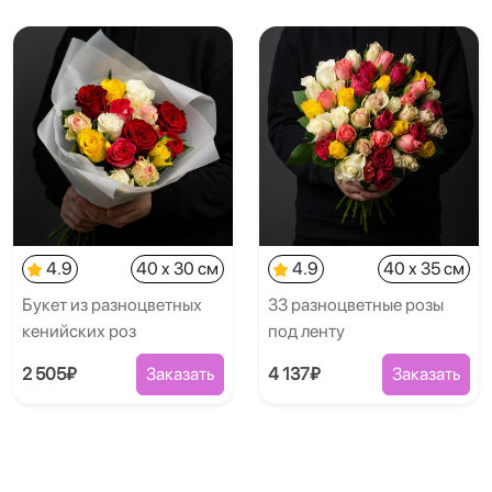
4.9
40 x 30 см
4.9
40 x 35 см
Букет из разноцветных
33 разноцветные розы
кенийских роз
под ленту
2 505₽
Заказать
4 137₽
Заказать