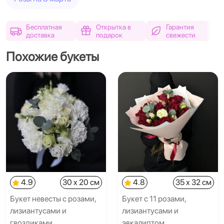
Бесплатная
Открытка в
Гарантия
доставка
подарок
свежести
Похожие букеты
4.9
30 x 20 см
4.8
35 x 32 см
Букет невесты с розами,
Букет с 11 розами,
лизиантусами и
лизиантусами и
гвоздиками
эвкалиптом