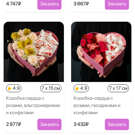
4 747₽
Заказать
3 667₽
Заказать
4.9
7 x 15 см
4.9
7 x 17 см
Коробка сердце с
Коробка-сердце с
розами, альстромериями
розами, гвоздиками и
и конфетами
конфетами
2 977₽
Заказать
3 432₽
Заказать