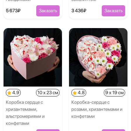
5 673₽
Заказать
3 436₽
Заказать
4.9
10 x 23 см
4.8
9 x 19 см
Коробка сердце с
Коробка-сердце с
хризантемами,
розами, хризантемами и
альстромериями и
конфетами
конфетами