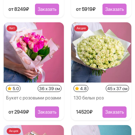
от 8249₽
Заказать
от 5919₽
Заказать
Хит
Акция
5.0
36 x 39 см
4.8
45 x 37 см
Букет с розовыми розами
130 белых роз
от 2949₽
Заказать
14520₽
Заказать
Акция