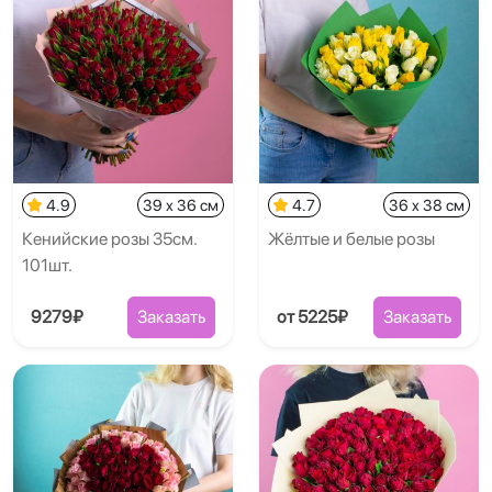
4.9
39 x 36 см
4.7
36 x 38 см
Кенийские розы 35см.
Жёлтые и белые розы
101шт.
9279₽
Заказать
от 5225₽
Заказать