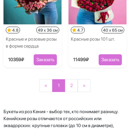
4.8
49 x 36 см
4.7
40 x 65 см
Красные и розовые розы
Красные розы 101 шт.
в форме сердца
10359₽
Заказать
11499₽
Заказать
«
1
2
»
Букеты из роз Кения - выбор тех, кто понимает разницу.
Кенийские розы отличаются от российских или
эквадорских: крупные головки (до 10 см в диаметре),