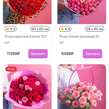
5.0
40 x 60 см
4.8
38 x 40 см
Розы красные Кения 101
Розы Кения розовые 51
шт
шт
11299₽
Заказать
6496₽
Заказать
Акция