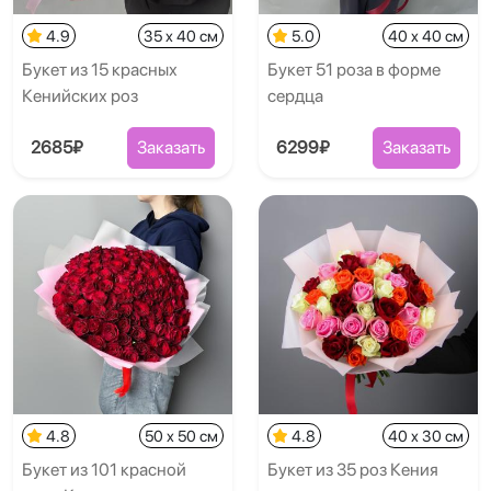
4.9
35 x 40 см
5.0
40 x 40 см
Букет из 15 красных
Букет 51 роза в форме
Кенийских роз
сердца
2685₽
Заказать
6299₽
Заказать
4.8
50 x 50 см
4.8
40 x 30 см
Букет из 101 красной
Букет из 35 роз Кения