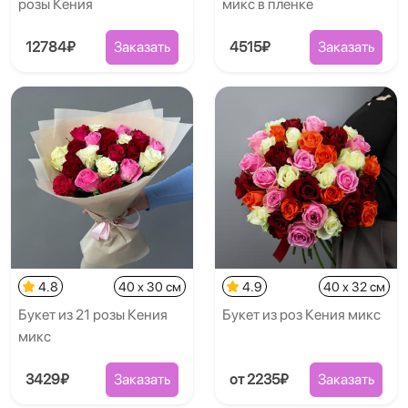
розы Кения
микс в пленке
12784₽
Заказать
4515₽
Заказать
4.8
40 x 30 см
4.9
40 x 32 см
Букет из 21 розы Кения
Букет из роз Кения микс
микс
3429₽
Заказать
от 2235₽
Заказать