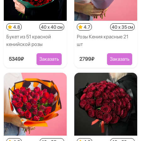
4.8
40 x 40 см
4.7
40 x 35 см
Букет из 51 красной
Розы Кения красные 21
кенийской розы
шт
5349₽
Заказать
2799₽
Заказать