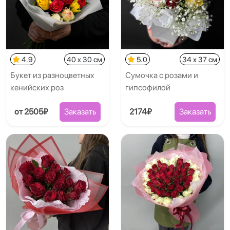
4.9
40 x 30 см
5.0
34 x 37 см
Букет из разноцветных
Сумочка с розами и
кенийских роз
гипсофилой
от 2505₽
Заказать
2174₽
Заказать