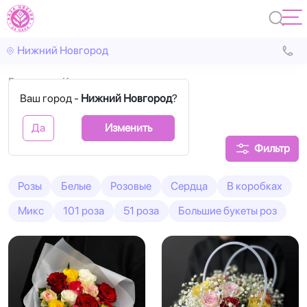
Нижний Новгород
Главная
Кения
Ваш город -
Нижний Новгород
?
Букеты из роз Кения
Да
Изменить
Фильтр
Розы
Белые
Розовые
Сердца
В коробках
Микс
101 роза
51 роза
Большие букеты роз