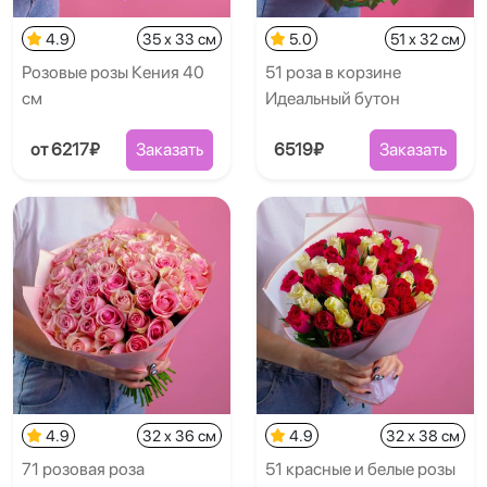
4.9
35 x 33 см
5.0
51 x 32 см
Розовые розы Кения 40
51 роза в корзине
см
Идеальный бутон
от 6217₽
Заказать
6519₽
Заказать
4.9
32 x 36 см
4.9
32 x 38 см
71 розовая роза
51 красные и белые розы