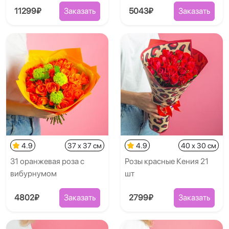
11299₽
Заказать
5043₽
Заказать
4.9
37 x 37 см
4.9
40 x 30 см
31 оранжевая роза с
Розы красные Кения 21
вибурнумом
шт
4802₽
Заказать
2799₽
Заказать