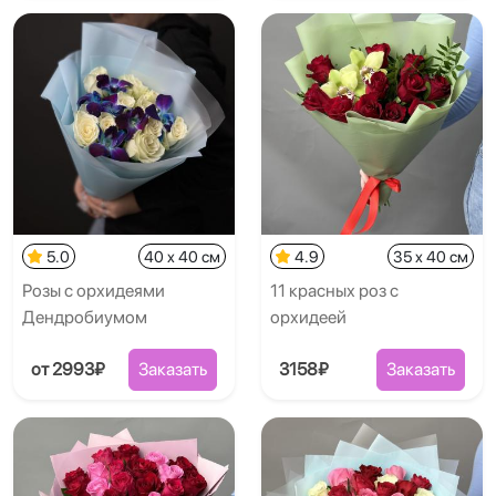
5.0
40 x 40 см
4.9
35 x 40 см
Розы с орхидеями
11 красных роз с
Дендробиумом
орхидеей
от 2993₽
Заказать
3158₽
Заказать