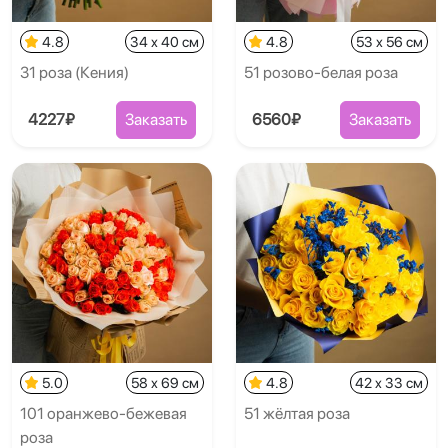
4.8
34 x 40 см
4.8
53 x 56 см
31 роза (Кения)
51 розово-белая роза
4227₽
Заказать
6560₽
Заказать
5.0
58 x 69 см
4.8
42 x 33 см
101 оранжево-бежевая
51 жёлтая роза
роза