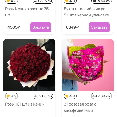
4.8
40 x 35 см
4.9
40 x 50 см
Розы Кения красные 35
Букет из кенийских роз
шт
51 шт в черной упаковке
4585₽
Заказать
6349₽
Заказать
4.9
40 x 60 см
4.9
44 x 39 см
Розы 101 шт из Кении
31 розовая роза с
ваксфлаверами