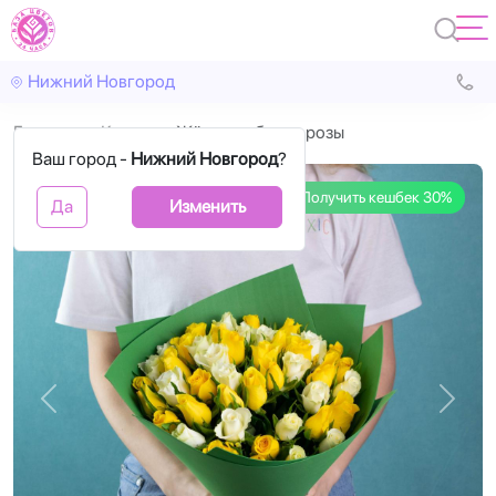
Нижний Новгород
Главная
Кения
Жёлтые и белые розы
Ваш город -
Нижний Новгород
?
Получить кешбек 30%
Да
Изменить
Назад
Впере