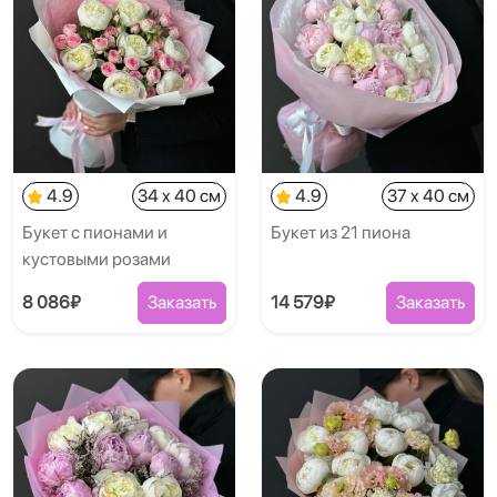
4.9
34 x 40 см
4.9
37 x 40 см
Букет с пионами и
Букет из 21 пиона
кустовыми розами
8 086₽
Заказать
14 579₽
Заказать