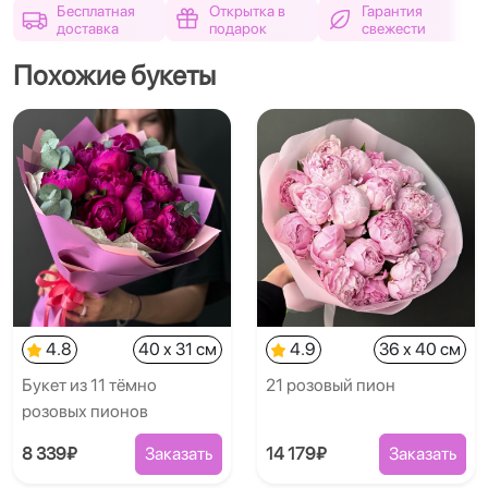
Бесплатная
Открытка в
Гарантия
доставка
подарок
свежести
Похожие букеты
4.8
40 x 31 см
4.9
36 x 40 см
Букет из 11 тёмно
21 розовый пион
розовых пионов
8 339₽
Заказать
14 179₽
Заказать