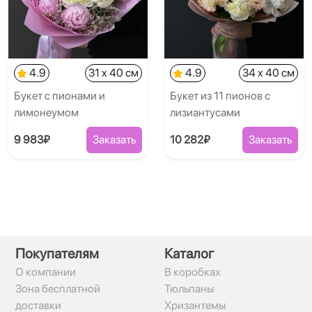
4.9
31 x 40 см
4.9
34 x 40 см
Букет с пионами и
Букет из 11 пионов с
лимонеумом
лизиантусами
9 983₽
Заказать
10 282₽
Заказать
Покупателям
Каталог
О компании
В коробках
Зона бесплатной
Тюльпаны
доставки
Хризантемы