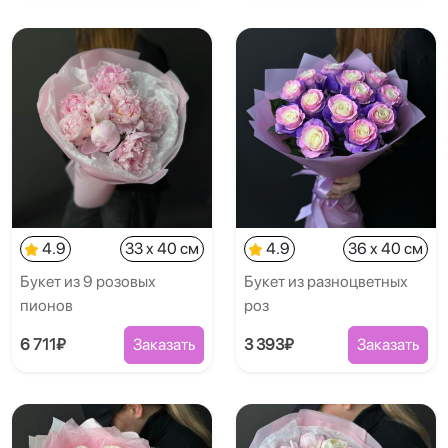
4.9
33 x 40 см
4.9
36 x 40 см
Букет из 9 розовых
Букет из разноцветных
пионов
роз
6 711₽
Заказать
3 393₽
Заказать