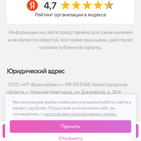
Рейтинг организации в яндексе
Информация на сайте представлена для ознакомления
и не является офертой; все права защищены, действуют
условия публичной оферты.
Юридический адрес
ООО «ИТ Франчайзинг» РФ 603148 Нижегородская
область, г. Нижний Новгород, ул. Джамбула, д. 30А
Мы используем файлы cookie для улучшения работы сайта и
© 2017-2026г, База Цветов 24.ру
вашего удобства.
Продолжая использовать сайт, вы
Политика конфиденциальности
соглашаетесь с
настройками использования cookies.
Публичная оферта
Принять
Принимаем к оплате
В корзину
Отклонить