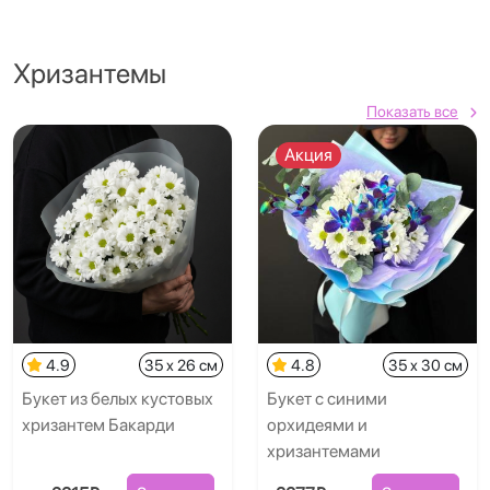
Хризантемы
Показать все
Акция
4.9
35 x 26 см
4.8
35 x 30 см
Букет из белых кустовых
Букет с синими
хризантем Бакарди
орхидеями и
хризантемами