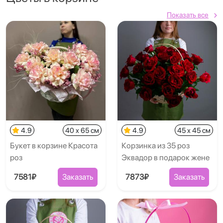
Показать все
4.9
40 x 65 см
4.9
45 x 45 см
Букет в корзине Красота
Корзинка из 35 роз
роз
Эквадор в подарок жене
7581₽
Заказать
7873₽
Заказать