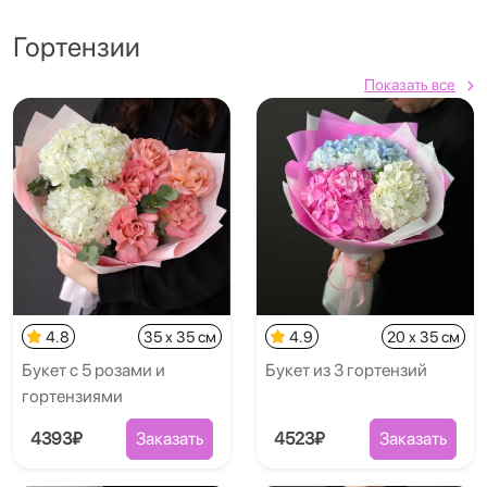
Гортензии
Показать все
4.8
35 x 35 см
4.9
20 x 35 см
Букет с 5 розами и
Букет из 3 гортензий
гортензиями
4393₽
Заказать
4523₽
Заказать