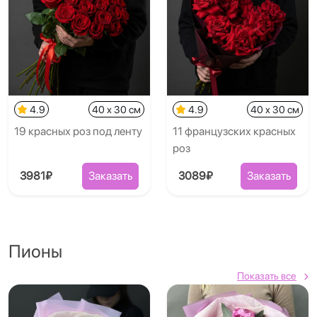
4.9
40 x 30 см
4.9
40 x 30 см
19 красных роз под ленту
11 французских красных
роз
3981₽
Заказать
3089₽
Заказать
Пионы
Показать все