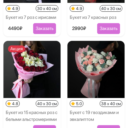
4.9
30 x 40 см
4.9
40 x 30 см
Букет из 7 роз с ирисами
Букет из 7 красных роз
4490₽
Заказать
2990₽
Заказать
Акция
4.8
40 x 30 см
5.0
38 x 40 см
Букет из 15 красных роз с
Букет с 19 гвоздиками и
белыми альстромериями
эвкалиптом