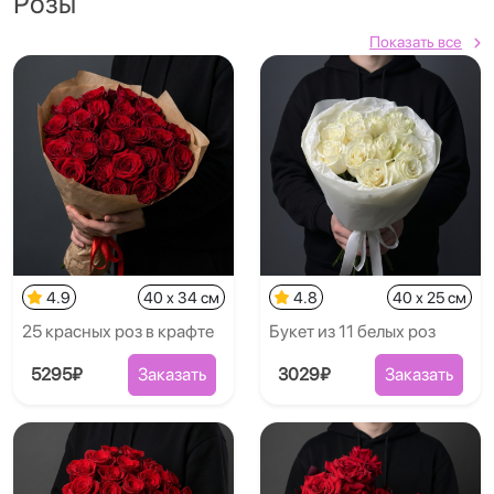
Розы
Показать все
4.9
40 x 34 см
4.8
40 x 25 см
25 красных роз в крафте
Букет из 11 белых роз
5295₽
Заказать
3029₽
Заказать