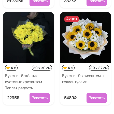
от 2315₽
Заказать
3377₽
Заказать
Акция
4.8
30 x 30 см
4.9
39 x 37 см
Букет из 5 жёлтых
Букет из 9 хризантем с
кустовых хризантем
гелиантусами
Теплая радость
2295₽
Заказать
5489₽
Заказать