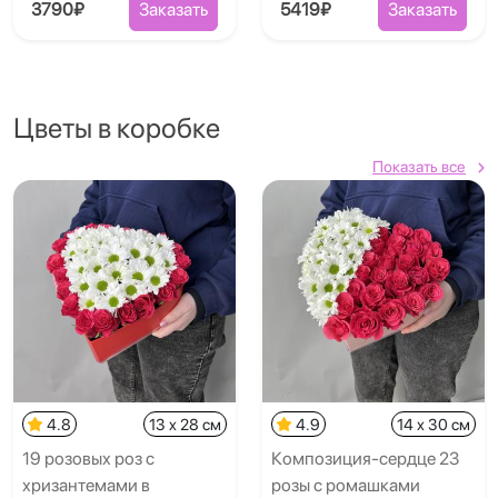
3790₽
Заказать
5419₽
Заказать
Цветы в коробке
Показать все
4.8
13 x 28 см
4.9
14 x 30 см
19 розовых роз с
Композиция-сердце 23
хризантемами в
розы с ромашками