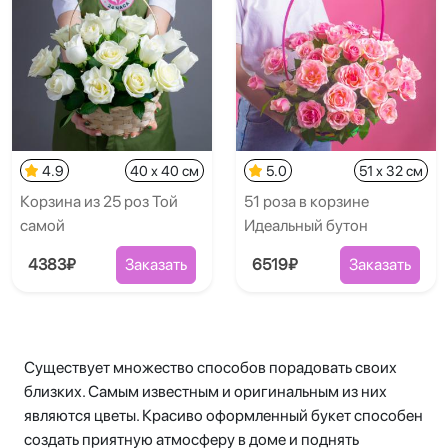
4.9
40 x 40 см
5.0
51 x 32 см
Корзина из 25 роз Той
51 роза в корзине
самой
Идеальный бутон
4383₽
Заказать
6519₽
Заказать
Существует множество способов порадовать своих
близких. Самым известным и оригинальным из них
являются цветы. Красиво оформленный букет способен
создать приятную атмосферу в доме и поднять