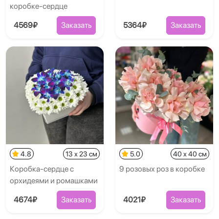
коробке-сердце
4569₽
Заказать
5364₽
Заказать
4.8
13 x 23 см
5.0
40 x 40 см
Коробка-сердце с
9 розовых роз в коробке
орхидеями и ромашками
4674₽
Заказать
4021₽
Заказать