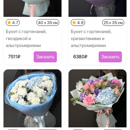
4.7
40 x 35 см
4.9
25 x 35 см
Букет с гортензией,
Букет с гортензией,
гвоздикой и
хризантемами и
альстромериями
альстромериями
7511₽
Заказать
6380₽
Заказать