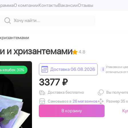
грамма
О компании
Контакты
Вакансии
Отзывы
 хризантемами
и и хризантемами
4.8
Упаковка и цв
Доставка 06.08.2026
i
ь кешбек 30%
отличаться от 
3377 ₽
Доставка бесплатно
Вы получит
Самовывоз в
26 магазинов
Размер 35 х
В корзину
Ку