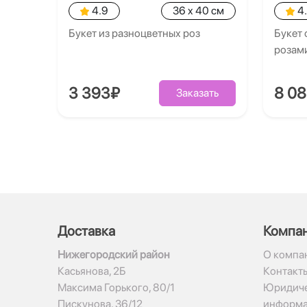
4.9
36 x 40 см
4
Букет из разноцветных роз
Букет 
розам
3 393₽
8 0
Заказать
Доставка
Компа
Нижегородский район
О компа
Касьянова, 2Б
Контакт
Максима Горького, 80/1
Юридиче
Пискунова, 36/12
информ