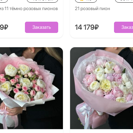
из 11 тёмно розовых пионов
21 розовый пион
39₽
14 179₽
Заказать
Заказ