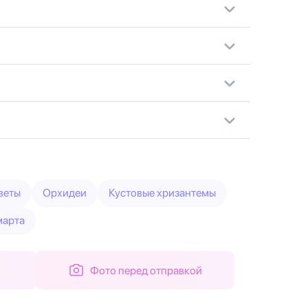
веты
Орхидеи
Кустовые хризантемы
марта
Фото перед отправкой