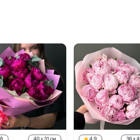
.8
40 x 31 см
4.9
36 x 