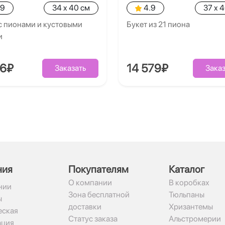
.9
34 x 40 см
4.9
37 x 
с пионами и кустовыми
Букет из 21 пиона
и
86₽
14 579₽
Заказать
Заказ
ния
Покупателям
Каталог
О компании
В коробках
нии
Зона бесплатной
Тюльпаны
ы
доставки
Хризантемы
ская
Статус заказа
Альстромерии
ация