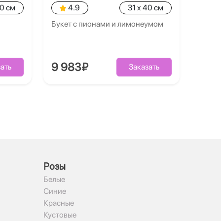
40 см
4.9
31 x 40 см
Букет с пионами и лимонеумом
9 983₽
ать
Заказать
Рoзы
Белые
Синие
Красные
Кустовые