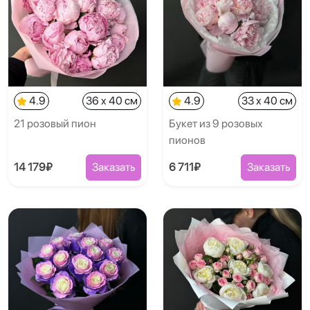
4.9
36 x 40 см
4.9
33 x 40 см
21 розовый пион
Букет из 9 розовых
пионов
14 179₽
Заказать
6 711₽
Заказать