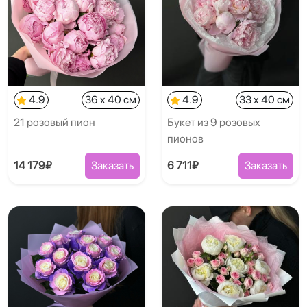
4.9
36 x 40 см
4.9
33 x 40 см
21 розовый пион
Букет из 9 розовых
пионов
14 179₽
Заказать
6 711₽
Заказать