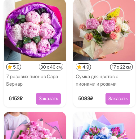
5.0
30 x 40 см
4.9
17 x 22 см
7 розовых пионов Сара
Сумка для цветов с
Бернар
пионами и розами
6152₽
Заказать
5083₽
Заказать