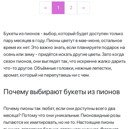
«
1
2
»
Букеты из пионов - выбор, который будет доступен только
пару месяцев в году. Пионы цветут в мае-июне, остальное
время их нет. Это важно знать, если планируете подарок на
осень или зиму - придётся искать другие цветы. Зато когда
сезон пионов, они выглядят так, что искренне жалко дарить
что-то другое. Объёмные головки, нежные лепестки,
аромат, который не перепутаешь ни с чем.
Почему выбирают букеты из пионов
Почему пионы так любят, если они доступны всего два
месяца? Потому что они уникальные. Пионовидные розы
пытаются их имитировать, но не то. Настоящие пионы