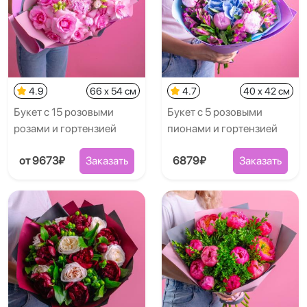
4.9
66 x 54 см
4.7
40 x 42 см
Букет с 15 розовыми
Букет с 5 розовыми
розами и гортензией
пионами и гортензией
от 9673₽
Заказать
6879₽
Заказать