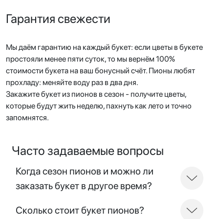
Гарантия свежести
Мы даём гарантию на каждый букет: если цветы в букете
простояли менее пяти суток, то мы вернём 100%
стоимости букета на ваш бонусный счёт. Пионы любят
прохладу: меняйте воду раз в два дня.
Закажите букет из пионов в сезон - получите цветы,
которые будут жить неделю, пахнуть как лето и точно
запомнятся.
Часто задаваемые вопросы
Когда сезон пионов и можно ли
заказать букет в другое время?
Сколько стоит букет пионов?