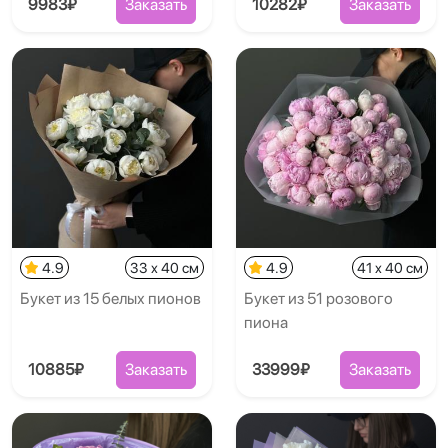
9983₽
Заказать
10282₽
Заказать
4.9
33 x 40 см
4.9
41 x 40 см
Букет из 15 белых пионов
Букет из 51 розового
пиона
10885₽
Заказать
33999₽
Заказать