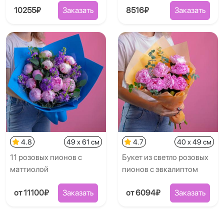
10255₽
Заказать
8516₽
Заказать
4.8
49 x 61 см
4.7
40 x 49 см
11 розовых пионов с
Букет из светло розовых
маттиолой
пионов с эвкалиптом
от 11100₽
Заказать
от 6094₽
Заказать