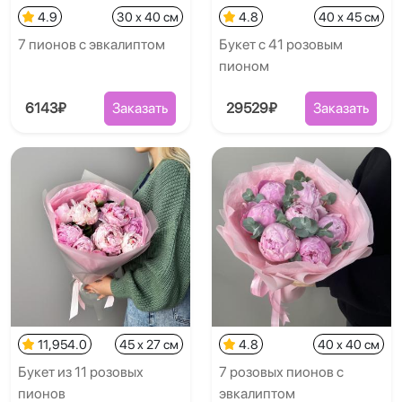
4.9
30 x 40 см
4.8
40 x 45 см
7 пионов с эвкалиптом
Букет с 41 розовым
пионом
6143₽
Заказать
29529₽
Заказать
11,954.0
45 x 27 см
4.8
40 x 40 см
Букет из 11 розовых
7 розовых пионов с
пионов
эвкалиптом