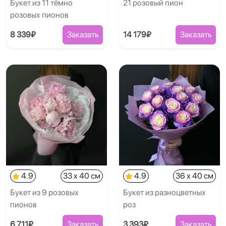
Букет из 11 тёмно
21 розовый пион
розовых пионов
8 339₽
Заказать
14 179₽
Заказать
4.9
33 x 40 см
4.9
36 x 40 см
Букет из 9 розовых
Букет из разноцветных
пионов
роз
6 711₽
Заказать
3 393₽
Заказать