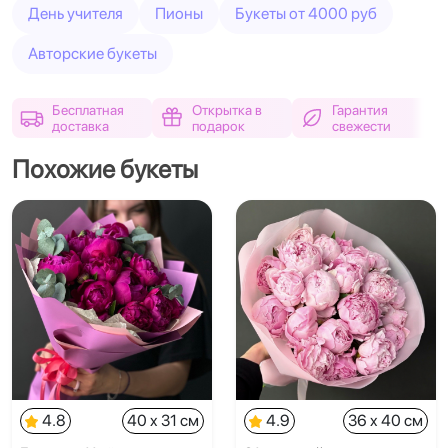
День учителя
Пионы
Букеты от 4000 руб
Авторские букеты
Бесплатная
Открытка в
Гарантия
доставка
подарок
свежести
Похожие букеты
4.8
40 x 31 см
4.9
36 x 40 см