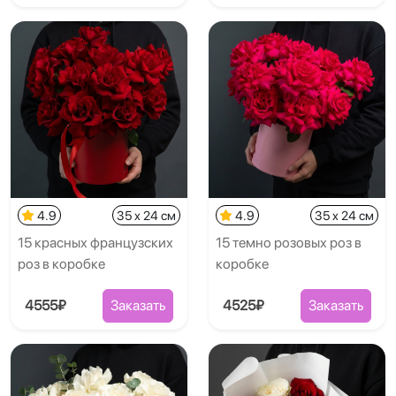
4.9
35 x 24 см
4.9
35 x 24 см
15 красных французских
15 темно розовых роз в
роз в коробке
коробке
4555₽
Заказать
4525₽
Заказать