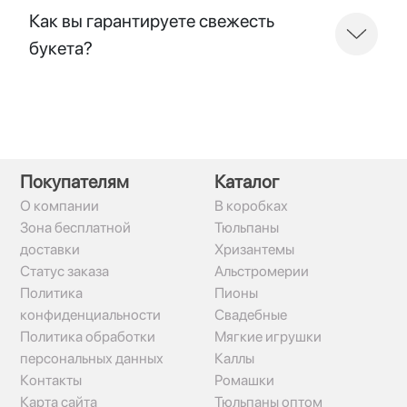
Как вы гарантируете свежесть
букета?
Покупателям
Каталог
О компании
В коробках
Зона бесплатной
Тюльпаны
доставки
Хризантемы
Статус заказа
Альстромерии
Политика
Пионы
конфиденциальности
Свадебные
Политика обработки
Мягкие игрушки
персональных данных
Каллы
Контакты
Ромашки
Карта сайта
Тюльпаны оптом