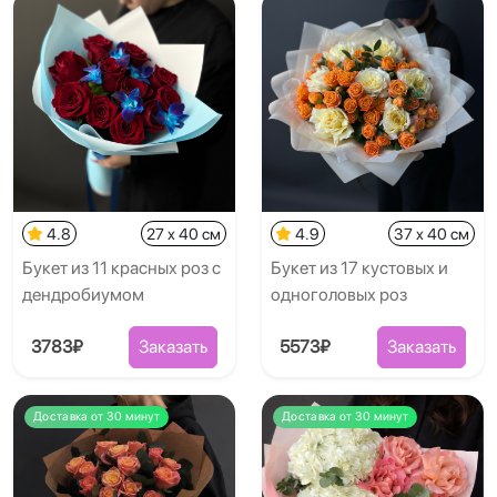
4.8
27 x 40 см
4.9
37 x 40 см
Букет из 11 красных роз с
Букет из 17 кустовых и
дендробиумом
одноголовых роз
3783₽
Заказать
5573₽
Заказать
Доставка от 30 минут
Доставка от 30 минут