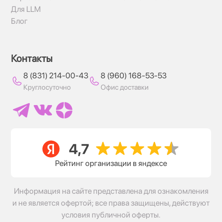
Для LLM
Блог
Контакты
8 (831) 214-00-43
8 (960) 168-53-53
Круглосуточно
Офис доставки
Рейтинг организации в яндексе
Информация на сайте представлена для ознакомления
и не является офертой; все права защищены, действуют
условия публичной оферты.