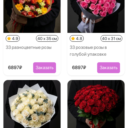
4.9
40 x 35 см
4.8
40 x 31 см
33 разноцветные розы
33 розовые розы в
голубой упаковке
6897₽
Заказать
6897₽
Заказать