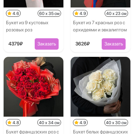
4.6
60 x 35 см
4.9
40 x 23 см
Букет из 9 кустовых
Букет из 7 красных роз с
розовых роз
орхидеями и эвкалиптом
4379₽
Заказать
3626₽
Заказать
4.8
40 x 34 см
4.9
40 x 30 см
Букет французских роз с
Букет белых французских