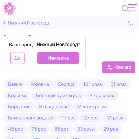
Нижний Новгород
Главная
Розы
Ваш город -
Нижний Новгород
?
Букеты из роз
Да
Изменить
Фильтр
Белые
Розовые
Сердца
101 роза
51 роза
Красные
Большие букеты роз
В корзинах
Бордовые
Эквадорские
Мелкие розы
Белые пионовидные
17 роз
27 роз
31 роза
45 роз
75 роз
55 роз
33 розы
29 роз