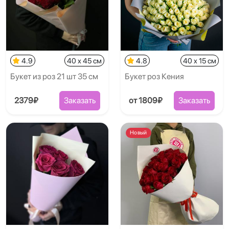
4.9
40 x 45 см
4.8
40 x 15 см
Букет из роз 21 шт 35 см
Букет роз Кения
2379₽
Заказать
от 1809₽
Заказать
Новый