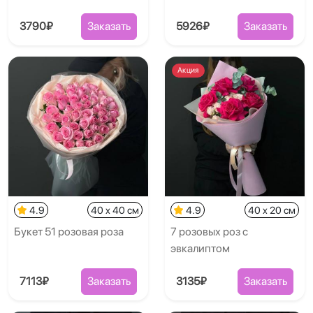
3790₽
Заказать
5926₽
Заказать
Акция
4.9
40 x 40 см
4.9
40 x 20 см
Букет 51 розовая роза
7 розовых роз с
эвкалиптом
7113₽
Заказать
3135₽
Заказать