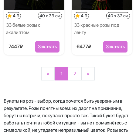
4.9
40 x 33 см
4.9
40 x 32 см
33 белые розы с
33 красные розы под
экалиптом
ленту
7447₽
Заказать
6477₽
Заказать
«
1
2
»
Букеты из роз - выбор, когда хочется быть уверенным в
результате. Розы понятны всем: их дарят на признания,
берут на встречи, покупают просто так. Такой букет будет
работать почти в любой ситуации - вы не промахнётесь с
символикой, не угадаете неправильный цветок. Розы есть