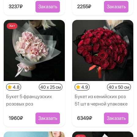
3237₽
Заказать
2255₽
Заказать
Хит
4.8
40 x 25 см
4.9
40 x 50 см
Букет 5 французских
Букет из кенийских роз
розовых роз
51 шт в черной упаковке
1960₽
Заказать
6349₽
Заказать