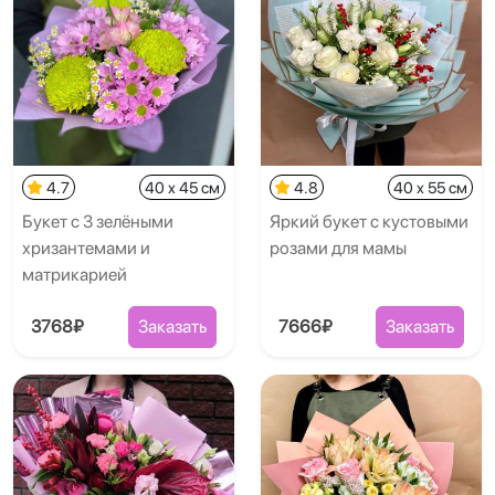
4.7
40 x 45 см
4.8
40 x 55 см
Букет с 3 зелёными
Яркий букет с кустовыми
хризантемами и
розами для мамы
матрикарией
3768₽
Заказать
7666₽
Заказать