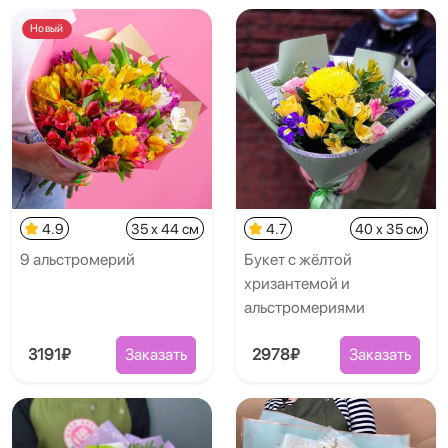
Новый
4.9
35 x 44 см
4.7
40 x 35 см
9 альстромерий
Букет с жёлтой
хризантемой и
альстромериями
3191₽
Заказать
2978₽
Заказать