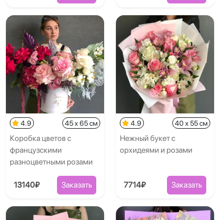
4.9
45 x 65 см
4.9
40 x 55 см
Коробка цветов с
Нежный букет с
французскими
орхидеями и розами
разноцветными розами
13140₽
Заказать
7714₽
Заказать