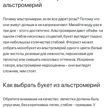
альстромерий
Почему альстромерии, если все дарят розы? Потому что
они живут дольше и не капризничают. Меняйте воду раз в
три дня - этого достаточно. Альстромерии дают объём: на
одном стебле несколько соцветий, букет выглядит пышно
при небольшом количестве стеблей. Флорист может
собрать монобукет из альстромерий одного цвета (белые
для чистоты, розовые для нежности, персиковые для
теплоты) или смешать несколько оттенков. Искренне
говоря, альстромерии недооценены - они выглядят
сложнее, чем стоят.
Как выбрать букет из альстромерий
Обратите внимание на качество: лепестки должны быть
упругими, без коричневых пятен, стебли - прямыми. У