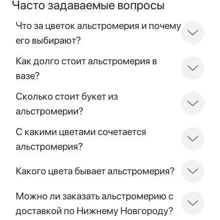
Часто задаваемые вопросы
Что за цветок альстромерия и почему
его выбирают?
Как долго стоит альстромерия в
вазе?
Сколько стоит букет из
альстромерии?
С какими цветами сочетается
альстромерия?
Какого цвета бывает альстромерия?
Можно ли заказать альстромерию с
доставкой по Нижнему Новгороду?