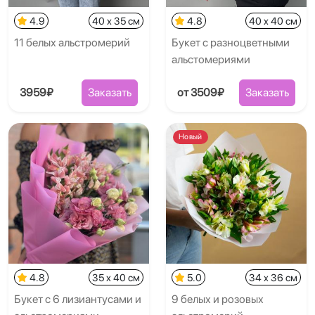
4.9
40 x 35 см
4.8
40 x 40 см
11 белых альстромерий
Букет с разноцветными
альстомериями
3959₽
Заказать
от 3509₽
Заказать
Новый
4.8
35 x 40 см
5.0
34 x 36 см
Букет с 6 лизиантусами и
9 белых и розовых