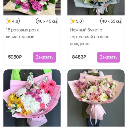
4.8
40 x 45 см
5.0
40 x 55 см
15 розовых роз с
Нежный букет с
лизиантусами
гортензией на день
рождения
5050₽
Заказать
8483₽
Заказать