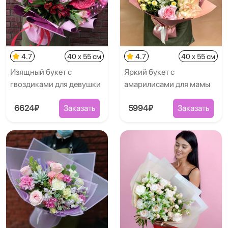
4.7
40 x 55 см
4.7
40 x 55 см
Изящный букет с
Яркий букет с
гвоздиками для девушки
амарилисами для мамы
6624₽
Заказать
5994₽
Заказать