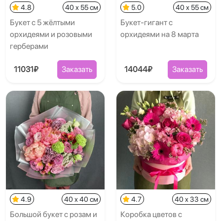
4.8
40 x 55 см
5.0
40 x 55 см
Букет с 5 жёлтыми
Букет-гигант с
орхидеями и розовыми
орхидеями на 8 марта
герберами
11031₽
Заказать
14044₽
Заказать
4.9
40 x 40 см
4.7
40 x 33 см
Большой букет с розам и
Коробка цветов с