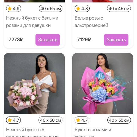
4.9
40 x 55 см
4.8
40 x 45 см
Нежный букет с белыми
Белые розы с
розами для девушки
альстромерией
7273₽
Заказать
7129₽
Заказать
4.7
40 x 50 см
4.7
40 x 55 см
Нежный букет с 9
Букет с розами и
пионами и гортензиями
жёлтыми