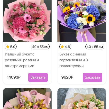
5.0
40 x 55 см
4.8
40 x 55 см
Изящный букет с
Букет с синими
розовыми розами и
гортензиями и 3
альстромериями
гелиантусами
14093₽
Заказать
9620₽
Заказать