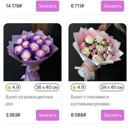
14 179₽
Заказать
6 711₽
Заказать
4.9
36 x 40 см
4.9
34 x 40 см
Букет из разноцветных
Букет с пионами и
роз
кустовыми розами
3 393₽
Заказать
8 086₽
Заказать