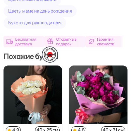
Цветы маме на день рождения
Букеты для руководителя
Бесплатная
Открытка в
Гарантия
доставка
подарок
свежести
Похожие букеты
4.9
40 x 25 см
4.8
40 x 31 см