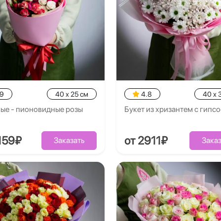
.9
40 x 25 см
4.8
40 x 
ые - пионовидные розы
Букет из хризантем с гипс
159₽
от 2911₽
Заказать
Заказ