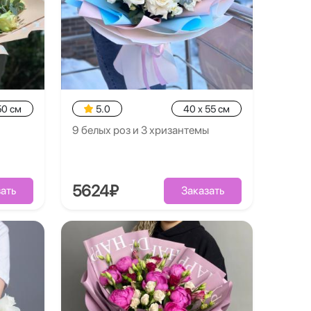
50 см
5.0
40 x 55 см
9 белых роз и 3 хризантемы
5624₽
ать
Заказать