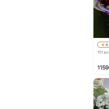
4
101 ро
115