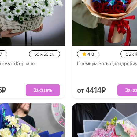
7
50 x 50 см
4.8
35 x 
нтема в Корзине
Премиум Розы с дендроби
5₽
от 4414₽
Заказать
Заказ