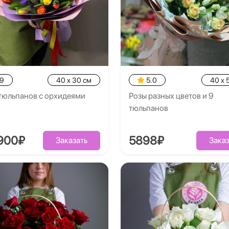
.9
40 x 30 см
5.0
40 x 
тюльпанов с орхидеями
Розы разных цветов и 9
тюльпанов
3900₽
5898₽
Заказать
Заказ