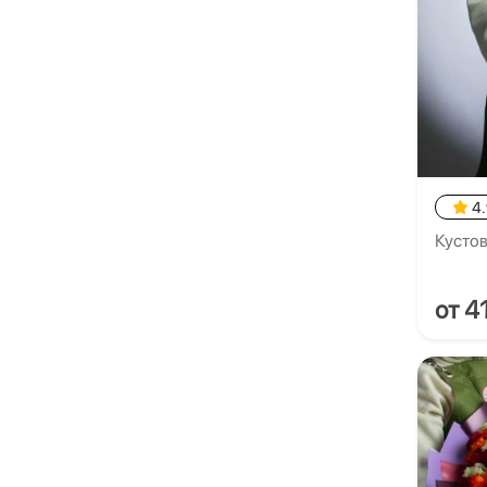
4
Кустов
от 4