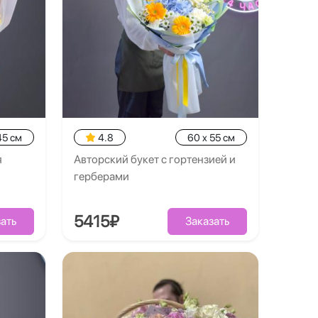
45 см
4.8
60 x 55 см
я
Авторский букет с гортензией и
герберами
5415₽
ать
Заказать