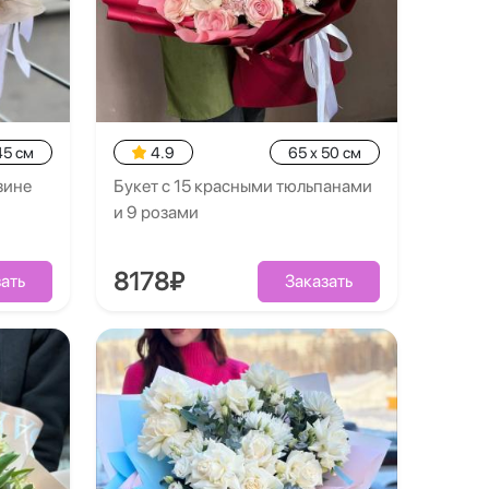
45 см
4.9
65 x 50 см
зине
Букет с 15 красными тюльпанами
и 9 розами
8178₽
ать
Заказать