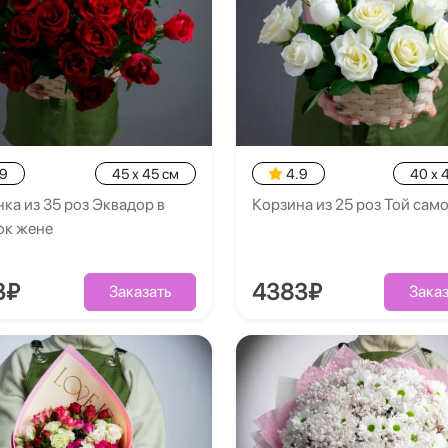
.9
45 x 45 см
4.9
40 x 
ка из 35 роз Эквадор в
Корзина из 25 роз Той сам
ок жене
3₽
4383₽
Заказать
Заказ