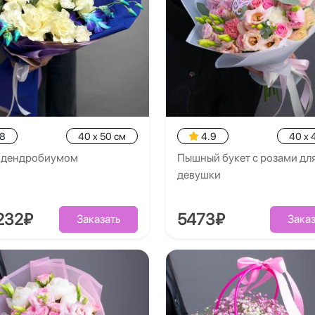
.8
40 x 50 см
4.9
40 x 
с дендробиумом
Пышный букет с розами дл
девушки
232₽
5473₽
Заказать
Заказ