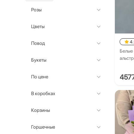
Розы
Цветы
4
Повод
Белые 
альст
Букеты
457
По цене
В коробках
Корзины
Горшечные