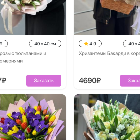
.9
40 x 40 см
4.9
40 x 
розы с тюльпанами и
Хризантемы Бакарди в кор
ромериями
7₽
4690₽
Заказать
Заказ