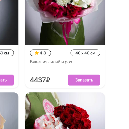
50 см
4.8
40 x 40 см
Букет из лилий и роз
4437₽
ать
Заказать