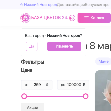
Нижний Новгород
Доставка
Акции
Бонусная про
Каталог
Главная
Цветы маме на 8 марта
Ваш город -
Нижний Новгород
?
Цветы маме на 8 ма
Да
Изменить
Фильтры
Маме
Цена
от
₽
до
₽
Акции