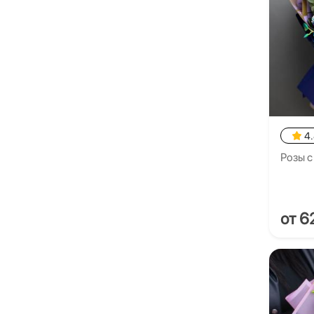
4
Розы 
от 6