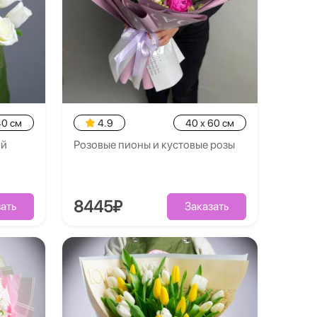
40 см
4.9
40 x 60 см
ой
Розовые пионы и кустовые розы
8445₽
ать
Заказать