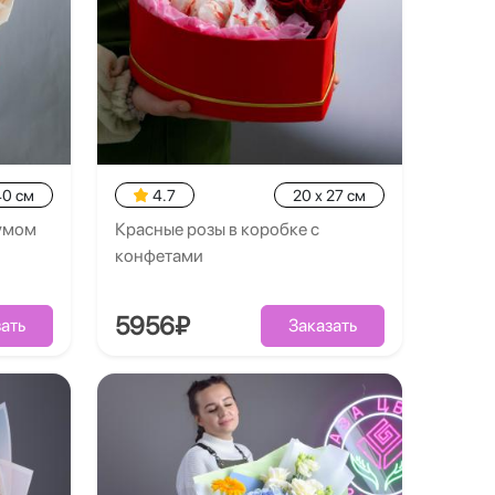
40 см
4.7
20 x 27 см
умом
Красные розы в коробке с
конфетами
5956₽
ать
Заказать