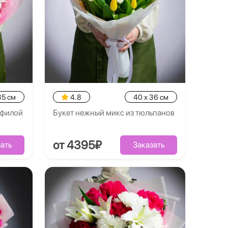
35 см
4.8
40 x 36 см
офилой
Букет нежный микс из тюльпанов
от 4395₽
ать
Заказать