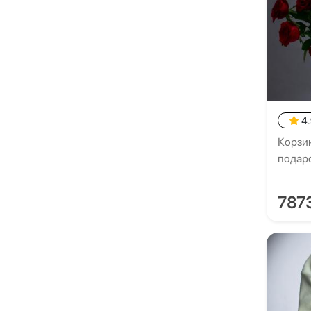
4
Корзин
подар
787