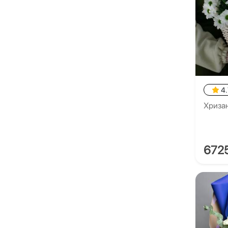
4.
Хриза
672