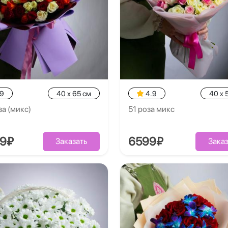
.9
40 x 65 см
4.9
40 x 
за (микс)
51 роза микс
99₽
6599₽
Заказать
Заказ