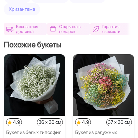
Хризантема
Бесплатная
Открытка в
Гарантия
доставка
подарок
свежести
Похожие букеты
4.9
36 x 30 см
4.9
37 x 30 см
Букет из белых гипсофил
Букет из радужных