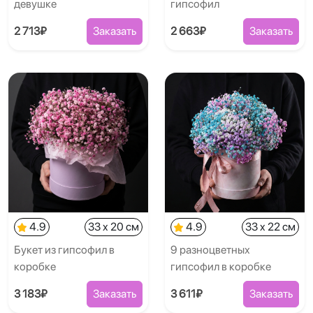
девушке
гипсофил
2 713₽
Заказать
2 663₽
Заказать
4.9
33 x 20 см
4.9
33 x 22 см
Букет из гипсофил в
9 разноцветных
коробке
гипсофил в коробке
3 183₽
Заказать
3 611₽
Заказать