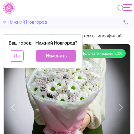
Нижний Новгород
Главная
Букеты
Букет из хризантем с гипсофилой
Ваш город -
Нижний Новгород
?
Получить кешбек 30%
Да
Изменить
Назад
Впере