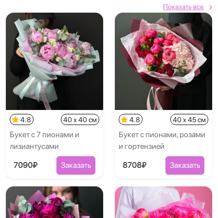
Показать все
4.8
40 x 40 см
4.8
40 x 45 см
Букет с 7 пионами и
Букет с пионами, розами
лизиантусами
и гортензией
7090₽
Заказать
8708₽
Заказать