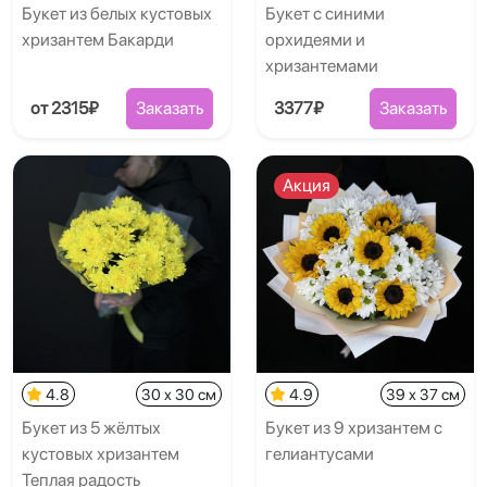
Букет из белых кустовых
Букет с синими
хризантем Бакарди
орхидеями и
хризантемами
от 2315₽
Заказать
3377₽
Заказать
Акция
4.8
30 x 30 см
4.9
39 x 37 см
Букет из 5 жёлтых
Букет из 9 хризантем с
кустовых хризантем
гелиантусами
Теплая радость