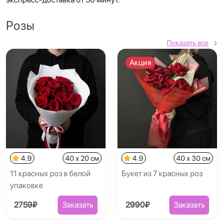
Розы
Показать все
Акция
4.9
40 x 20 см
4.9
40 x 30 см
11 красных роз в белой
Букет из 7 красных роз
упаковке
2759₽
Заказать
2990₽
Заказать