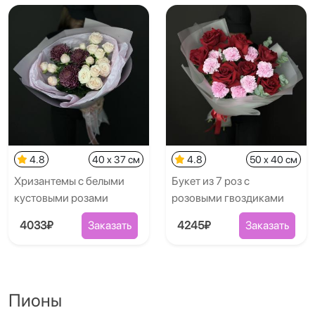
4.8
40 x 37 см
4.8
50 x 40 см
Хризантемы с белыми
Букет из 7 роз с
кустовыми розами
розовыми гвоздиками
4033₽
Заказать
4245₽
Заказать
Пионы