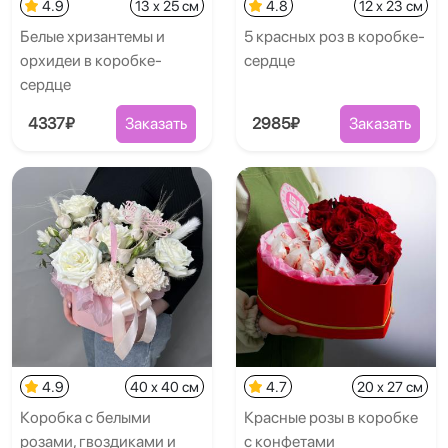
4.9
13 x 25 см
4.8
12 x 23 см
Белые хризантемы и
5 красных роз в коробке-
орхидеи в коробке-
сердце
сердце
4337₽
Заказать
2985₽
Заказать
4.9
40 x 40 см
4.7
20 x 27 см
Коробка с белыми
Красные розы в коробке
розами, гвоздиками и
с конфетами