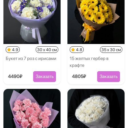
4.9
30 x 40 см
4.8
35 x 30 см
Букет из 7 роз с ирисами
15 желтых гербер в
крафте
4490₽
Заказать
4805₽
Заказать