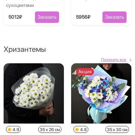
сухоцветами
5012₽
Заказать
5956₽
Заказать
Хризантемы
Показать все
Акция
4.9
35 x 26 см
4.8
35 x 30 см