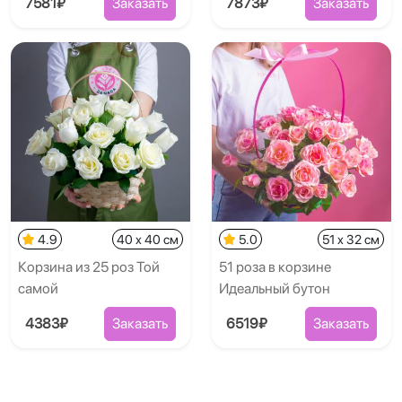
7581₽
Заказать
7873₽
Заказать
4.9
40 x 40 см
5.0
51 x 32 см
Корзина из 25 роз Той
51 роза в корзине
самой
Идеальный бутон
4383₽
Заказать
6519₽
Заказать