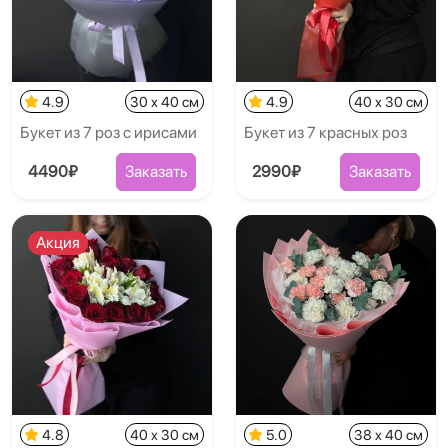
4.9
30 x 40 см
4.9
40 x 30 см
Букет из 7 роз с ирисами
Букет из 7 красных роз
4490₽
Заказать
2990₽
Заказать
Акция
4.8
40 x 30 см
5.0
38 x 40 см