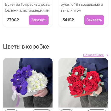
Букет из 15 красных роз с
Букет с 19 гвоздиками и
белыми альстромериями
эвкалиптом
3790₽
Заказать
5419₽
Заказать
Цветы в коробке
Показать все