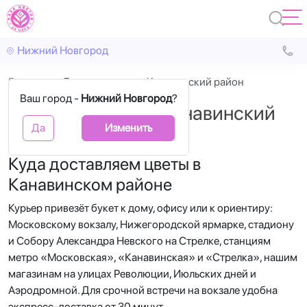
Нижний Новгород
Главная
Доставка цветов Канавинский район
Ваш город -
Нижний Новгород
?
Доставка цветов Канавинский
Да
Изменить
район
Куда доставляем цветы в
Канавинском районе
Курьер привезёт букет к дому, офису или к ориентиру:
Московскому вокзалу, Нижегородской ярмарке, стадиону
и Собору Александра Невского на Стрелке, станциям
метро «Московская», «Канавинская» и «Стрелка», нашим
магазинам на улицах Революции, Июльских дней и
Аэродромной. Для срочной встречи на вокзале удобна
экспресс-доставка от 30 минут.