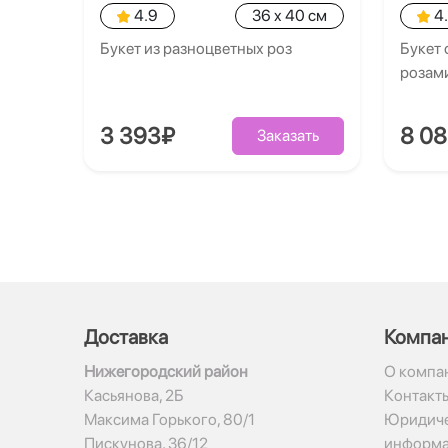
4.9
36 x 40 см
4
Букет из разноцветных роз
Букет 
розам
3 393₽
8 0
Заказать
Доставка
Компа
Нижегородский район
О компа
Касьянова, 2Б
Контакт
Максима Горького, 80/1
Юридиче
Пискунова, 36/12
информ