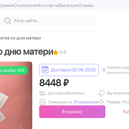
грамма
О компании
Контакты
Вакансии
Отзывы
ветов ко дню матери
ко дню матери
4.8
Упаковка и цв
Доставка 08.08.2026
i
ь кешбек 30%
отличаться от 
8448 ₽
Доставка бесплатно
Вы получит
Самовывоз в
26 магазинов
Размер 70 х
В корзину
Ку