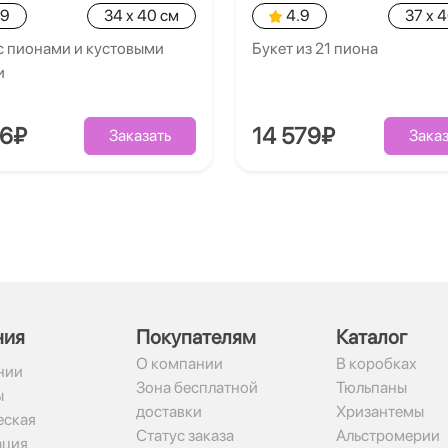
.9
34 x 40 см
4.9
37 x 
с пионами и кустовыми
Букет из 21 пиона
и
86₽
14 579₽
Заказать
Заказ
ния
Покупателям
Каталог
О компании
В коробках
нии
Зона бесплатной
Тюльпаны
ы
доставки
Хризантемы
ская
Статус заказа
Альстромерии
ация