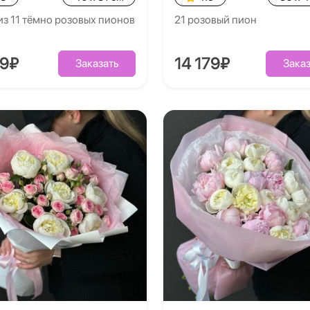
из 11 тёмно розовых пионов
21 розовый пион
39₽
14 179₽
Заказать
Заказ