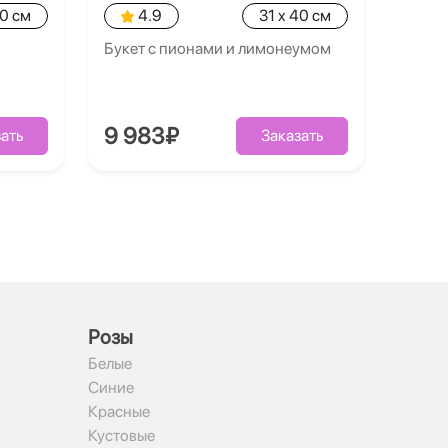
40 см
4.9
31 x 40 см
Букет с пионами и лимонеумом
9 983₽
ать
Заказать
Рoзы
Белые
Синие
Красные
Кустовые