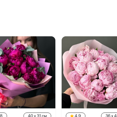
.8
40 x 31 см
4.9
36 x 