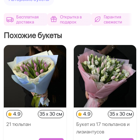
Бесплатная
Открытка в
Гарантия
доставка
подарок
свежести
Похожие букеты
4.9
35 x 30 см
4.9
35 x 30 см
21 тюльпан
Букет из 17 тюльпанов и
лизиантусов