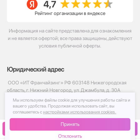
Рейтинг организации в яндексе
Информация на сайте представлена для ознакомления
и не является офертой; все права защищены, действуют
условия публичной оферты.
Юридический адрес
ООО «ИТ Франчайзинг» РФ 603148 Нижегородская
область, г. Нижний Новгород, ул. Джамбула, д. 30А
Мы используем файлы cookie для улучшения работы сайта и
© 2017-2026г, База Цветов 24.ру
вашего удобства.
Продолжая использовать сайт, вы
Политика конфиденциальности
соглашаетесь с
настройками использования cookies.
Публичная оферта
Принять
Принимаем к оплате
В корзину
Отклонить