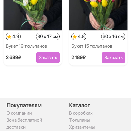
4.9
30 x 17 см
4.8
30 x 16 см
Букет 19 тюльпанов
Букет 15 тюльпанов
2 689₽
Заказать
2 189₽
Заказать
Покупателям
Каталог
О компании
В коробках
Зона бесплатной
Тюльпаны
доставки
Хризантемы