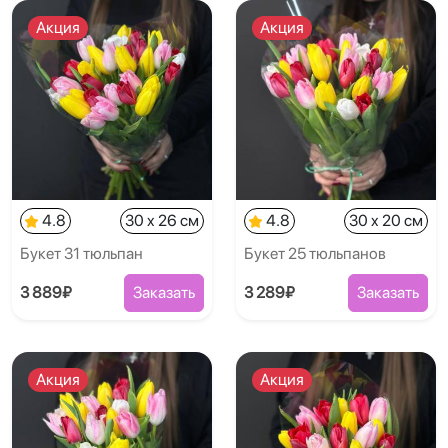
Акция
Акция
4.8
30 x 26 см
4.8
30 x 20 см
Букет 31 тюльпан
Букет 25 тюльпанов
3 889₽
Заказать
3 289₽
Заказать
Акция
Акция