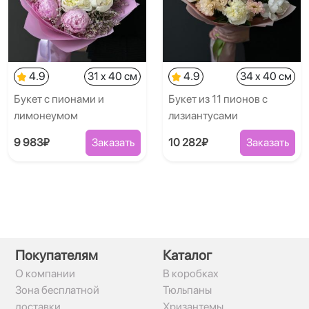
4.9
31 x 40 см
4.9
34 x 40 см
Букет с пионами и
Букет из 11 пионов с
лимонеумом
лизиантусами
9 983₽
Заказать
10 282₽
Заказать
Покупателям
Каталог
О компании
В коробках
Зона бесплатной
Тюльпаны
доставки
Хризантемы