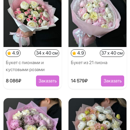
4.9
34 x 40 см
4.9
37 x 40 см
Букет с пионами и
Букет из 21 пиона
кустовыми розами
8 086₽
Заказать
14 579₽
Заказать