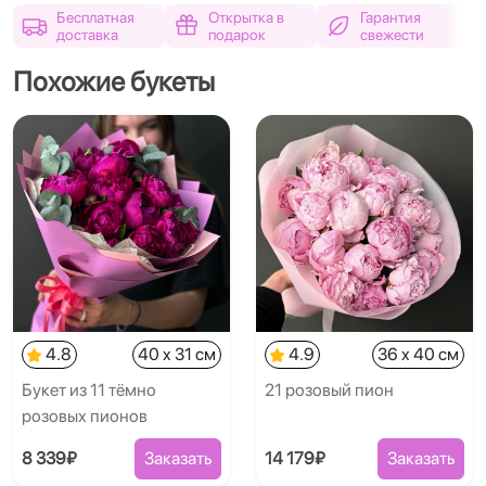
Бесплатная
Открытка в
Гарантия
доставка
подарок
свежести
Похожие букеты
4.8
40 x 31 см
4.9
36 x 40 см
Букет из 11 тёмно
21 розовый пион
розовых пионов
8 339₽
Заказать
14 179₽
Заказать