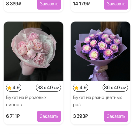
8 339₽
Заказать
14 179₽
Заказать
4.9
33 x 40 см
4.9
36 x 40 см
Букет из 9 розовых
Букет из разноцветных
пионов
роз
6 711₽
Заказать
3 393₽
Заказать