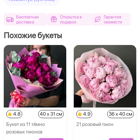
Бесплатная
Открытка в
Гарантия
доставка
подарок
свежести
Похожие букеты
4.8
40 x 31 см
4.9
36 x 40 см
Букет из 11 тёмно
21 розовый пион
розовых пионов