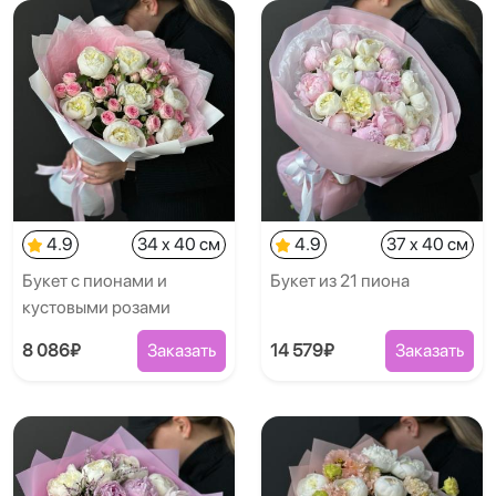
4.9
34 x 40 см
4.9
37 x 40 см
Букет с пионами и
Букет из 21 пиона
кустовыми розами
8 086₽
Заказать
14 579₽
Заказать