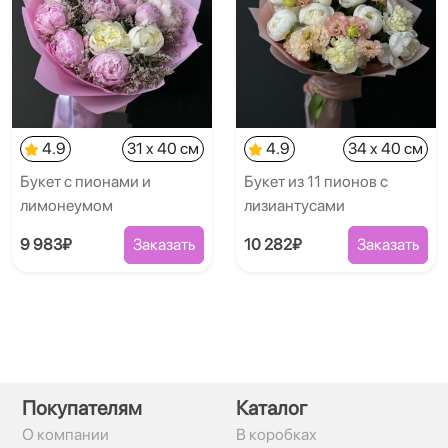
4.9
31 x 40 см
4.9
34 x 40 см
Букет с пионами и
Букет из 11 пионов с
лимонеумом
лизиантусами
9 983₽
Заказать
10 282₽
Заказать
Покупателям
Каталог
О компании
В коробках