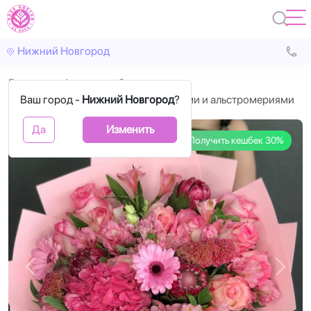
Нижний Новгород
Главная
Авторские букеты
Ваш город -
Изящный букет с розовыми розами и альстромериями
Нижний Новгород
?
Да
Изменить
Получить кешбек 30%
Назад
Впере