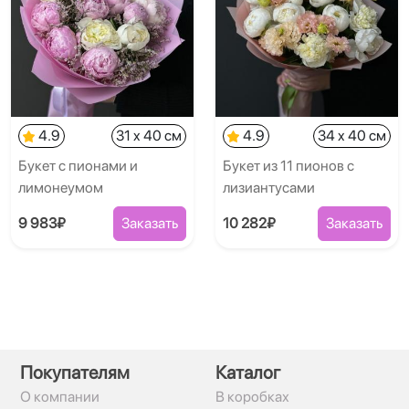
4.9
31 x 40 см
4.9
34 x 40 см
Букет с пионами и
Букет из 11 пионов с
лимонеумом
лизиантусами
9 983₽
Заказать
10 282₽
Заказать
Покупателям
Каталог
О компании
В коробках