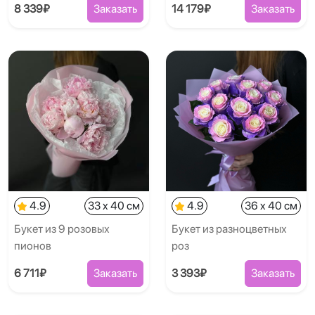
8 339₽
Заказать
14 179₽
Заказать
4.9
33 x 40 см
4.9
36 x 40 см
Букет из 9 розовых
Букет из разноцветных
пионов
роз
6 711₽
Заказать
3 393₽
Заказать