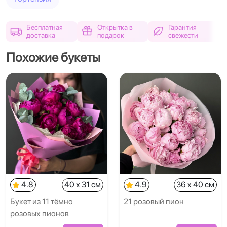
Бесплатная
Открытка в
Гарантия
доставка
подарок
свежести
Похожие букеты
4.8
40 x 31 см
4.9
36 x 40 см
Букет из 11 тёмно
21 розовый пион
розовых пионов