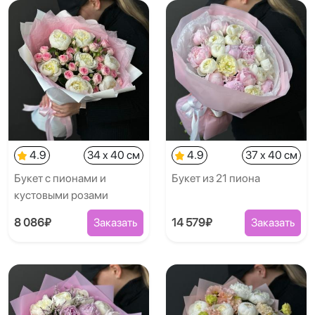
4.9
34 x 40 см
4.9
37 x 40 см
Букет с пионами и
Букет из 21 пиона
кустовыми розами
8 086₽
Заказать
14 579₽
Заказать