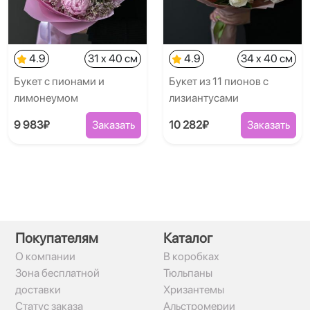
4.9
31 x 40 см
4.9
34 x 40 см
Букет с пионами и
Букет из 11 пионов с
лимонеумом
лизиантусами
9 983₽
Заказать
10 282₽
Заказать
Покупателям
Каталог
О компании
В коробках
Зона бесплатной
Тюльпаны
доставки
Хризантемы
Статус заказа
Альстромерии