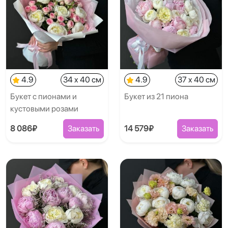
4.9
34 x 40 см
4.9
37 x 40 см
Букет с пионами и
Букет из 21 пиона
кустовыми розами
8 086₽
Заказать
14 579₽
Заказать