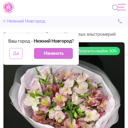
Нижний Новгород
Главная
Цветы
Букет из 11 розовых альстромерий
Ваш город -
Нижний Новгород
?
Получить кешбек 30%
Да
Изменить
Назад
Впере