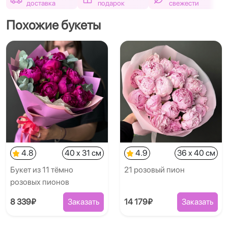
доставка
подарок
свежести
Похожие букеты
4.8
40 x 31 см
4.9
36 x 40 см
Букет из 11 тёмно
21 розовый пион
розовых пионов
8 339₽
Заказать
14 179₽
Заказать