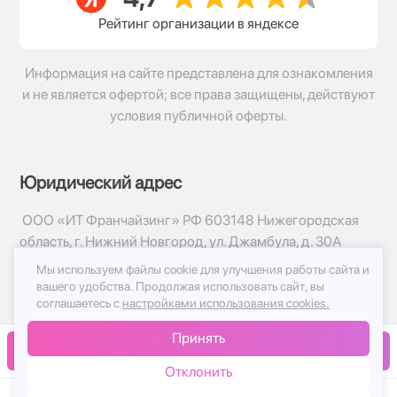
Рейтинг организации в яндексе
Информация на сайте представлена для ознакомления
и не является офертой; все права защищены, действуют
условия публичной оферты.
Юридический адрес
ООО «ИТ Франчайзинг» РФ 603148 Нижегородская
область, г. Нижний Новгород, ул. Джамбула, д. 30А
Мы используем файлы cookie для улучшения работы сайта и
© 2017-2026г, База Цветов 24.ру
вашего удобства.
Продолжая использовать сайт, вы
Политика конфиденциальности
соглашаетесь с
настройками использования cookies.
Публичная оферта
Принять
Принимаем к оплате
В корзину
Отклонить