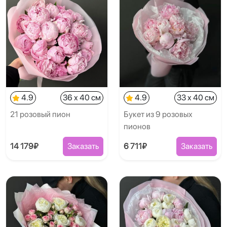
4.9
36 x 40 см
4.9
33 x 40 см
21 розовый пион
Букет из 9 розовых
пионов
14 179₽
Заказать
6 711₽
Заказать