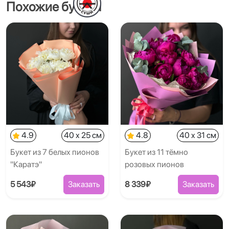
Похожие букеты
4.9
40 x 25 см
4.8
40 x 31 см
Букет из 7 белых пионов
Букет из 11 тёмно
"Каратэ"
розовых пионов
5 543₽
Заказать
8 339₽
Заказать