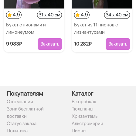
4.9
31 x 40 см
4.9
34 x 40 см
Букет с пионами и
Букет из 11 пионов с
лимонеумом
лизиантусами
9 983₽
Заказать
10 282₽
Заказать
Покупателям
Каталог
О компании
В коробках
Зона бесплатной
Тюльпаны
доставки
Хризантемы
Статус заказа
Альстромерии
Политика
Пионы