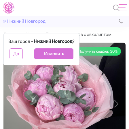
Нижний Новгород
Главная
Цветы
7 розовых пионов с эвкалиптом
Ваш город -
Нижний Новгород
?
Получить кешбек 30%
Да
Изменить
Назад
Впере