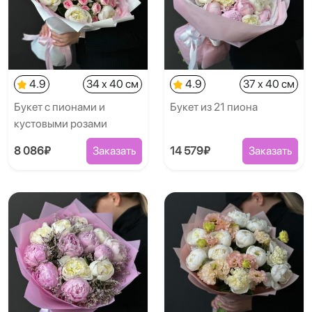
4.9
34 x 40 см
4.9
37 x 40 см
Букет с пионами и
Букет из 21 пиона
кустовыми розами
8 086₽
Заказать
14 579₽
Заказать