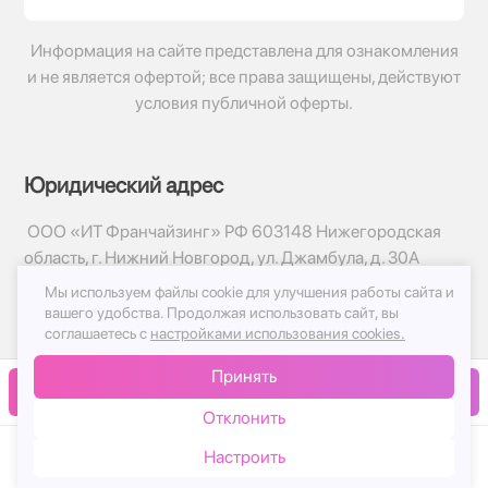
Информация на сайте представлена для ознакомления
и не является офертой; все права защищены, действуют
условия публичной оферты.
Юридический адрес
ООО «ИТ Франчайзинг» РФ 603148 Нижегородская
область, г. Нижний Новгород, ул. Джамбула, д. 30А
Мы используем файлы cookie для улучшения работы сайта и
© 2017-2026г, База Цветов 24.ру
вашего удобства.
Продолжая использовать сайт, вы
Политика конфиденциальности
соглашаетесь с
настройками использования cookies.
Публичная оферта
Принять
Принимаем к оплате
В корзину
Отклонить
Настроить
Каталог
Корзина
Чат
Войти