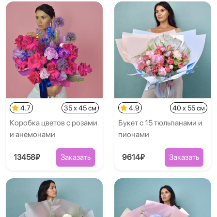
4.7
35 x 45 см
4.9
40 x 55 см
Коробка цветов с розами
Букет с 15 тюльпанами и
и анемонами
пионами
13458₽
Заказать
9614₽
Заказать