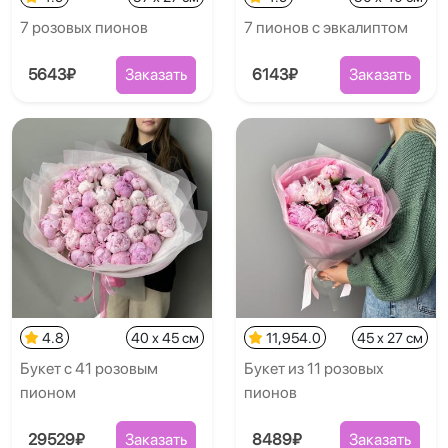
7 розовых пионов
7 пионов с эвкалиптом
5643₽
Заказать
6143₽
Заказать
4.8
40 x 45 см
11,954.0
45 x 27 см
Букет с 41 розовым
Букет из 11 розовых
пионом
пионов
29529₽
Заказать
8489₽
Заказать