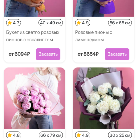
4.7
40 x 49 см
4.9
56 x 65 см
Букет из светло розовых
Розовые пионы с
пионов с эвкалиптом
лимонеумом
от 6094₽
Заказать
от 8654₽
Заказать
4.8
66 x 79 см
4.9
30 x 25 см