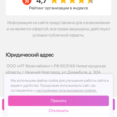
Рейтинг организации в яндексе
Информация на сайте представлена для ознакомления
и не является офертой; все права защищены, действуют
условия публичной оферты.
Юридический адрес
ООО «ИТ Франчайзинг» РФ 603148 Нижегородская
область, г. Нижний Новгород, ул. Джамбула, д. 30А
Мы используем файлы cookie для улучшения работы сайта и
© 2017-2026г, База Цветов 24.ру
вашего удобства.
Продолжая использовать сайт, вы
Политика конфиденциальности
соглашаетесь с
настройками использования cookies.
Публичная оферта
Принять
Принимаем к оплате
В корзину
Отклонить