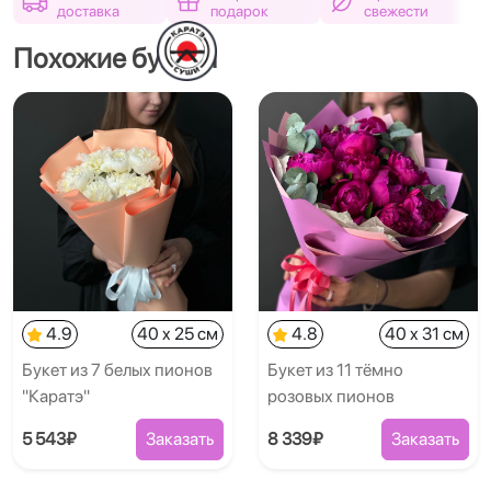
доставка
подарок
свежести
Похожие букеты
4.9
40 x 25 см
4.8
40 x 31 см
Букет из 7 белых пионов
Букет из 11 тёмно
"Каратэ"
розовых пионов
5 543₽
Заказать
8 339₽
Заказать