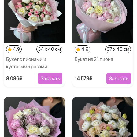
4.9
34 x 40 см
4.9
37 x 40 см
Букет с пионами и
Букет из 21 пиона
кустовыми розами
8 086₽
Заказать
14 579₽
Заказать