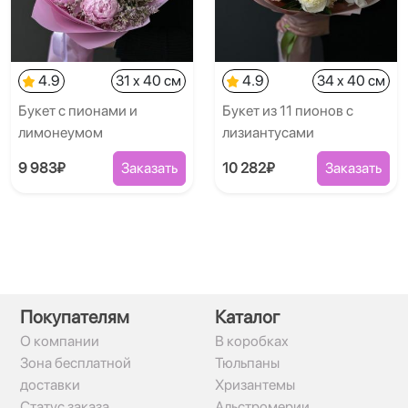
4.9
31 x 40 см
4.9
34 x 40 см
Букет с пионами и
Букет из 11 пионов с
лимонеумом
лизиантусами
9 983₽
Заказать
10 282₽
Заказать
Покупателям
Каталог
О компании
В коробках
Зона бесплатной
Тюльпаны
доставки
Хризантемы
Статус заказа
Альстромерии