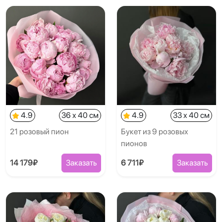
4.9
36 x 40 см
4.9
33 x 40 см
21 розовый пион
Букет из 9 розовых
пионов
14 179₽
Заказать
6 711₽
Заказать