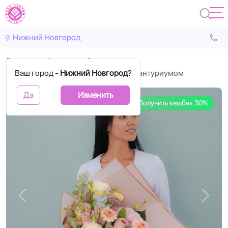
Нижний Новгород
Главная
Авторские букеты
Ваш город -
Букет с пионовидными розами и антуриумом
Нижний Новгород
?
Да
Изменить
Получить кешбек 30%
Назад
Впере