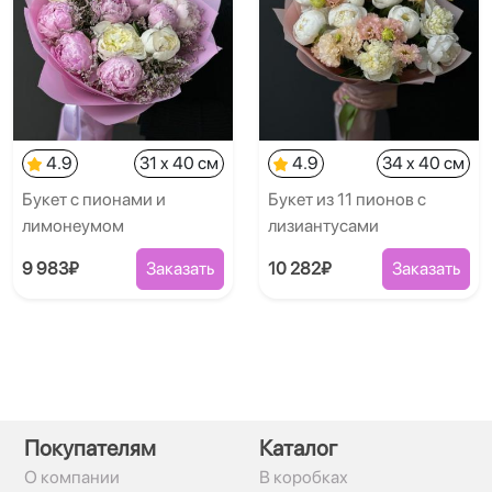
4.9
31 x 40 см
4.9
34 x 40 см
Букет с пионами и
Букет из 11 пионов с
лимонеумом
лизиантусами
9 983₽
Заказать
10 282₽
Заказать
Покупателям
Каталог
О компании
В коробках