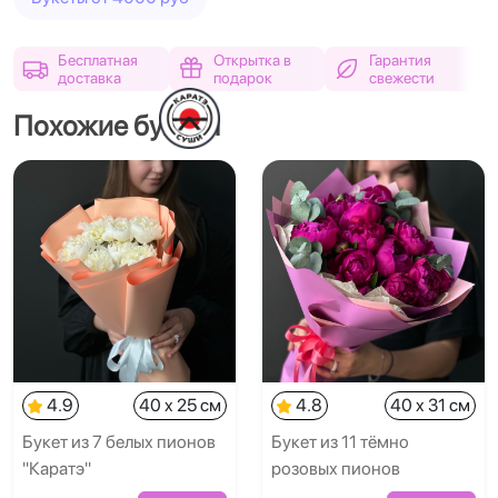
Бесплатная
Открытка в
Гарантия
доставка
подарок
свежести
Похожие букеты
4.9
40 x 25 см
4.8
40 x 31 см
Букет из 7 белых пионов
Букет из 11 тёмно
"Каратэ"
розовых пионов