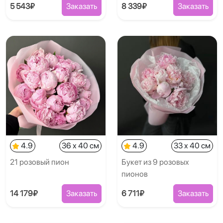
5 543₽
Заказать
8 339₽
Заказать
4.9
36 x 40 см
4.9
33 x 40 см
21 розовый пион
Букет из 9 розовых
пионов
14 179₽
Заказать
6 711₽
Заказать