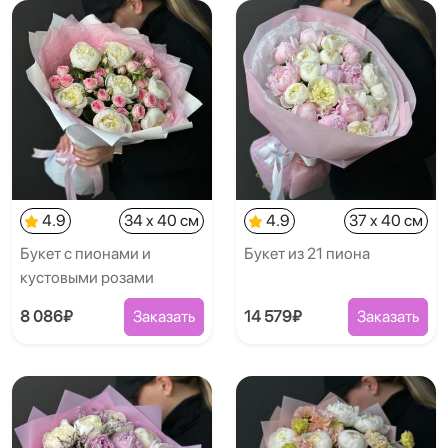
4.9
34 x 40 см
4.9
37 x 40 см
Букет с пионами и
Букет из 21 пиона
кустовыми розами
8 086₽
Заказать
14 579₽
Заказать