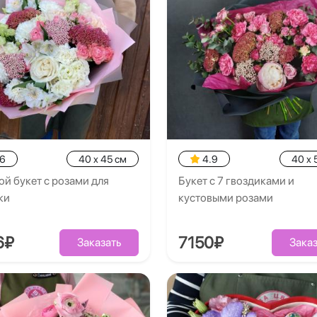
.6
40 x 45 см
4.9
40 x 
й букет с розами для
Букет с 7 гвоздиками и
ки
кустовыми розами
6₽
7150₽
Заказать
Заказ