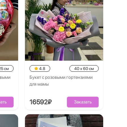
25 см
4.8
40 x 60 см
овыми
Букет с розовыми гортензиями
для мамы
16592₽
ать
Заказать