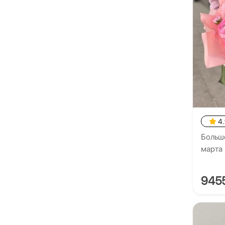
4
Большо
марта
945