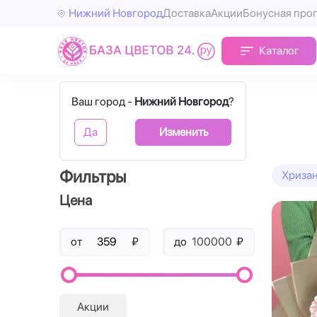
Нижний Новгород
Доставка
Акции
Бонусная про
Каталог
Главная
Озотамнус
Ваш город -
Нижний Новгород
?
Озотамнус
Да
Изменить
Фильтры
Хриза
Цена
от
₽
до
₽
Акции