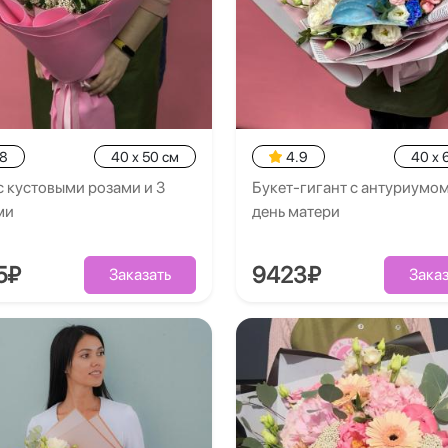
.8
40 x 50 см
4.9
40 x 
с кустовыми розами и 3
Букет-гигант с антуриумом
ми
день матери
5₽
9423₽
Заказать
Заказ