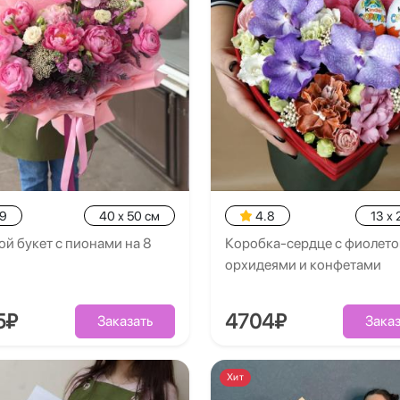
.9
40 x 50 см
4.8
13 x 
й букет с пионами на 8
Коробка-сердце с фиолет
орхидеями и конфетами
5₽
4704₽
Заказать
Заказ
Хит