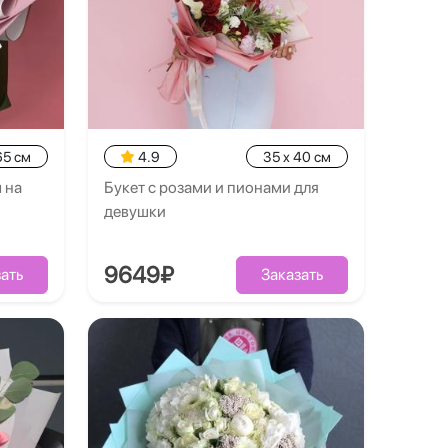
65 см
4.9
35 x 40 см
 на
Букет с розами и пионами для
девушки
9649₽
ать
Заказать