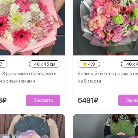
7
40 x 45 см
4.9
40 x 
с 3 розовыми герберами и
Большой букет с розам и 
и хризантемами
на 8 марта
3₽
6491₽
Заказать
Заказ