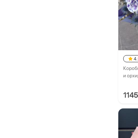
4
Коробк
и орх
114