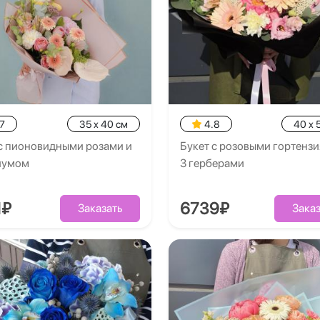
7
35 x 40 см
4.8
40 x 
 с пионовидными розами и
Букет с розовыми гортензи
иумом
3 герберами
1₽
6739₽
Заказать
Заказ