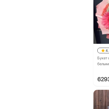
4.
Букет 
белым
629