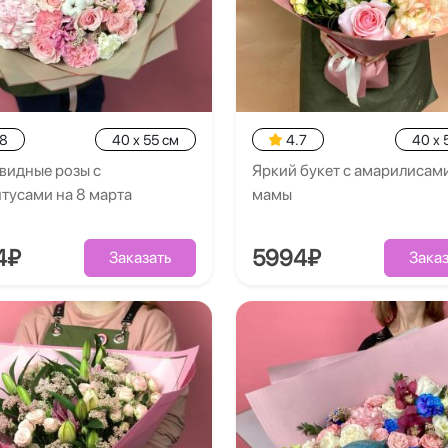
.8
40 x 55 см
4.7
40 x 
видные розы с
Яркий букет с амарилисам
тусами на 8 марта
мамы
4₽
5994₽
Заказать
Заказ