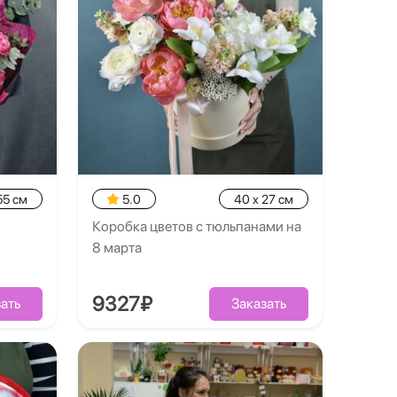
55 см
5.0
40 x 27 см
Коробка цветов с тюльпанами на
8 марта
9327₽
ать
Заказать