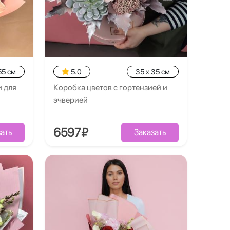
55 см
5.0
35 x 35 см
и для
Коробка цветов с гортензией и
эчверией
6597₽
ать
Заказать