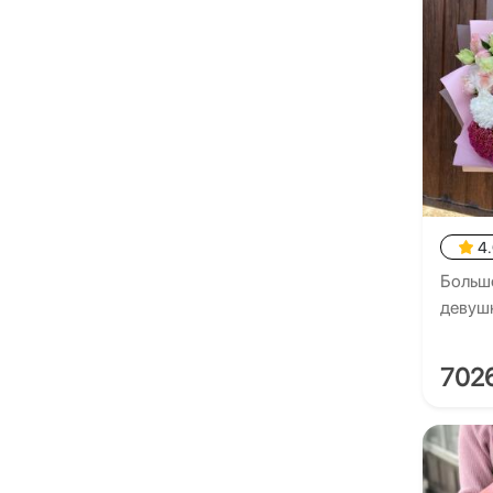
4
Большо
девуш
702