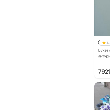
4.
Букет
антур
792