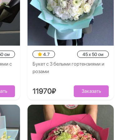
50 см
4.7
45 x 50 см
ями с
Букет с 3 белыми гортензиями и
розами
11970₽
ать
Заказать