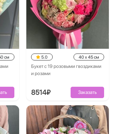
50 см
5.0
40 x 45 см
нами
Букет с 19 розовыми гвоздиками
и розами
8514₽
ать
Заказать