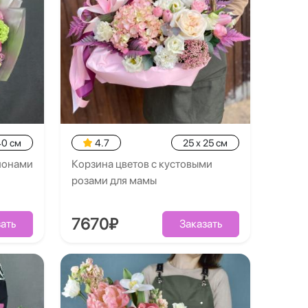
40 см
4.7
25 x 25 см
пионами
Корзина цветов с кустовыми
розами для мамы
7670₽
ать
Заказать