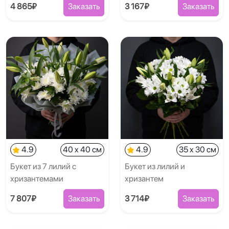
4 865₽
Заказать
3 167₽
Заказать
4.9
40 x 40 см
4.9
35 x 30 см
Букет из 7 лилий с
Букет из лилий и
хризантемами
хризантем
7 807₽
Заказать
3 714₽
Заказать