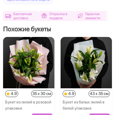
Бесплатная
Открытка в
Гарантия
доставка
подарок
свежести
Похожие букеты
4.9
35 x 30 см
4.9
43 x 35 см
Букет из лилий в розовой
Букет из белых лилий в
упаковке
белой упаковке