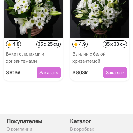
4.8
35 x 25 см
4.9
35 x 33 см
Букет с лилиями и
3 лилии с белой
хризантемами
хризантемой
3 913₽
Заказать
3 863₽
Заказать
Покупателям
Каталог
О компании
В коробках