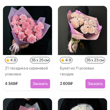
4.8
35 x 25 см
4.9
35 x 23 см
21 гвоздика в сиреневой
Букет из 11 розовых
упаковке
гвоздик
4 349₽
Заказать
2 609₽
Заказать