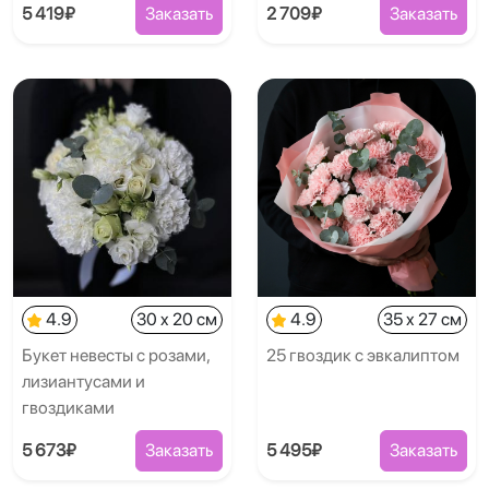
5 419₽
Заказать
2 709₽
Заказать
4.9
30 x 20 см
4.9
35 x 27 см
Букет невесты с розами,
25 гвоздик с эвкалиптом
лизиантусами и
гвоздиками
5 673₽
Заказать
5 495₽
Заказать