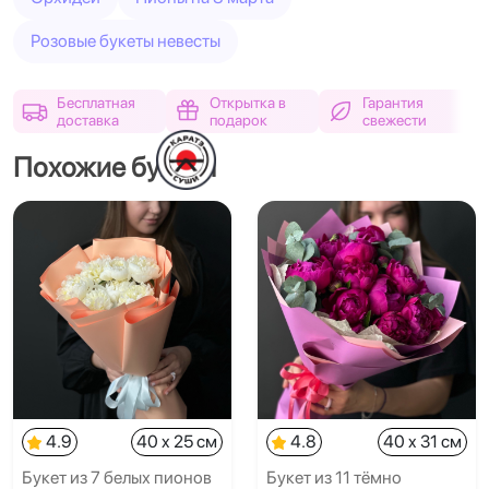
Розовые букеты невесты
Бесплатная
Открытка в
Гарантия
доставка
подарок
свежести
Похожие букеты
4.9
40 x 25 см
4.8
40 x 31 см
Букет из 7 белых пионов
Букет из 11 тёмно