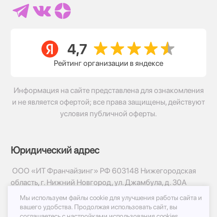
Рейтинг организации в яндексе
Информация на сайте представлена для ознакомления
и не является офертой; все права защищены, действуют
условия публичной оферты.
Юридический адрес
ООО «ИТ Франчайзинг» РФ 603148 Нижегородская
область, г. Нижний Новгород, ул. Джамбула, д. 30А
Мы используем файлы cookie для улучшения работы сайта и
© 2017-2026г, База Цветов 24.ру
вашего удобства.
Продолжая использовать сайт, вы
Политика конфиденциальности
соглашаетесь с
настройками использования cookies.