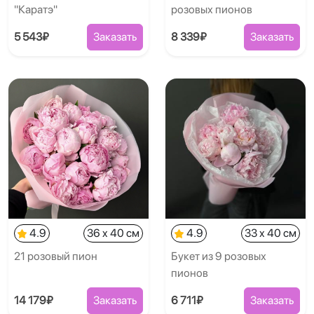
"Каратэ"
розовых пионов
5 543₽
Заказать
8 339₽
Заказать
4.9
36 x 40 см
4.9
33 x 40 см
21 розовый пион
Букет из 9 розовых
пионов
14 179₽
Заказать
6 711₽
Заказать