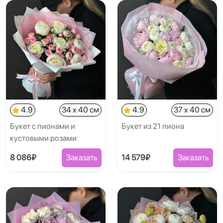
4.9
34 x 40 см
4.9
37 x 40 см
Букет с пионами и
Букет из 21 пиона
кустовыми розами
8 086₽
Заказать
14 579₽
Заказать