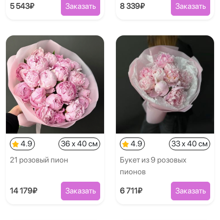
5 543₽
Заказать
8 339₽
Заказать
4.9
36 x 40 см
4.9
33 x 40 см
21 розовый пион
Букет из 9 розовых
пионов
14 179₽
Заказать
6 711₽
Заказать