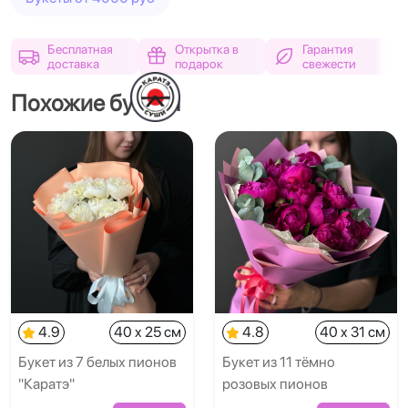
Бесплатная
Открытка в
Гарантия
доставка
подарок
свежести
Похожие букеты
4.9
40 x 25 см
4.8
40 x 31 см
Букет из 7 белых пионов
Букет из 11 тёмно
"Каратэ"
розовых пионов