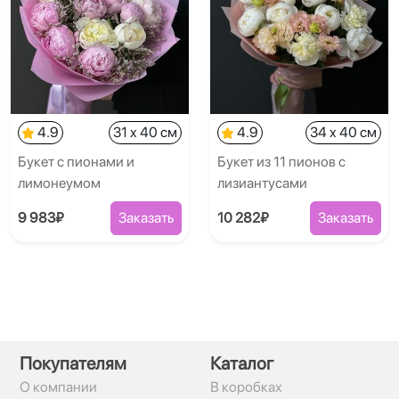
4.9
31 x 40 см
4.9
34 x 40 см
Букет с пионами и
Букет из 11 пионов с
лимонеумом
лизиантусами
9 983₽
Заказать
10 282₽
Заказать
Покупателям
Каталог
О компании
В коробках