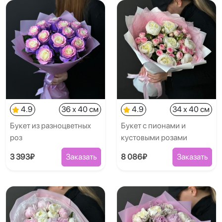
4.9
36 x 40 см
4.9
34 x 40 см
Букет из разноцветных
Букет с пионами и
роз
кустовыми розами
3 393₽
Заказать
8 086₽
Заказать