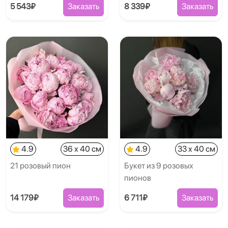
5 543₽
Заказать
8 339₽
Заказать
4.9
36 x 40 см
4.9
33 x 40 см
21 розовый пион
Букет из 9 розовых
пионов
14 179₽
Заказать
6 711₽
Заказать