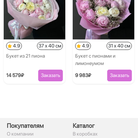
4.9
37 x 40 см
4.9
31 x 40 см
Букет из 21 пиона
Букет с пионами и
лимонеумом
14 579₽
Заказать
9 983₽
Заказать
Покупателям
Каталог
О компании
В коробках