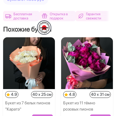
Бесплатная
Открытка в
Гарантия
доставка
подарок
свежести
Похожие букеты
4.9
40 x 25 см
4.8
40 x 31 см
Букет из 7 белых пионов
Букет из 11 тёмно
"Каратэ"
розовых пионов