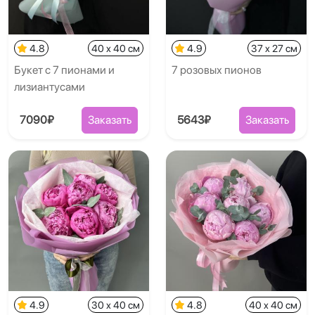
4.8
40 x 40 см
4.9
37 x 27 см
Букет с 7 пионами и
7 розовых пионов
лизиантусами
7090₽
Заказать
5643₽
Заказать
4.9
30 x 40 см
4.8
40 x 40 см