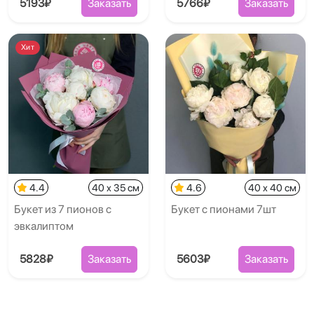
5193₽
Заказать
5766₽
Заказать
Хит
4.4
40 x 35 см
4.6
40 x 40 см
Букет из 7 пионов с
Букет с пионами 7шт
эвкалиптом
5828₽
Заказать
5603₽
Заказать