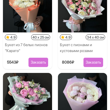
4.9
40 x 25 см
4.9
34 x 40 см
Букет из 7 белых пионов
Букет с пионами и
"Каратэ"
кустовыми розами
5543₽
Заказать
8086₽
Заказать