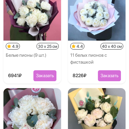
4.9
30 x 25 см
4.4
40 x 40 см
Белые пионы (9 шт.)
11 белых пионов с
фисташкой
6941₽
Заказать
8226₽
Заказать