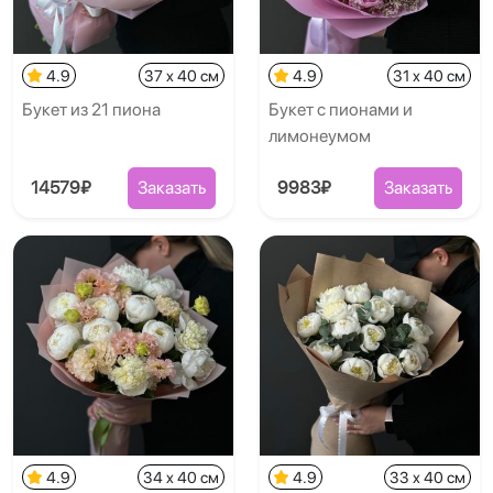
4.9
37 x 40 см
4.9
31 x 40 см
Букет из 21 пиона
Букет с пионами и
лимонеумом
14579₽
Заказать
9983₽
Заказать
4.9
34 x 40 см
4.9
33 x 40 см