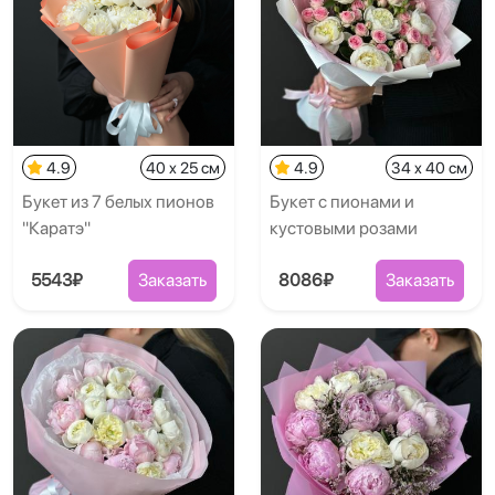
4.9
40 x 25 см
4.9
34 x 40 см
Букет из 7 белых пионов
Букет с пионами и
"Каратэ"
кустовыми розами
5543₽
Заказать
8086₽
Заказать