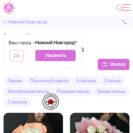
Нижний Новгород
Главная
Белые пионы
Ваш город -
Нижний Новгород
?
Букеты белых пионов
Да
Изменить
Фильтр
Пионы
Пионы на 8 марта
5 пионов
3 пиона
Фиолетовые пионы
Розовые пионы
Белые пионы
7 пионов