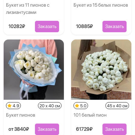
Букет из 11 пионов с
Букет из 15 белых пионов
лизиантусами
10282₽
Заказать
10885₽
Заказать
4.9
20 x 40 см
5.0
45 x 40 см
Букет пионов
101 белый пион
от 3840₽
Заказать
61729₽
Заказать