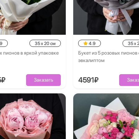
.9
35 x 20 см
4.9
35 x 
х пионов в яркой упаковке
Букет из 5 розовых пионов 
эвкалиптом
5₽
4591₽
Заказать
Заказ