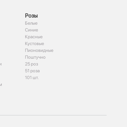
Рoзы
Белые
Синие
Красные
Кустовые
Пионовидные
Поштучно
и
25 роз
51 роза
101 шт.
м