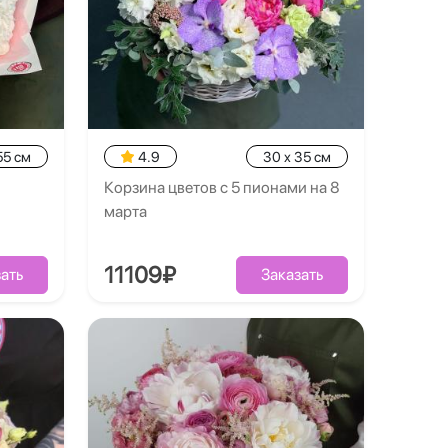
55 см
4.9
30 x 35 см
Корзина цветов с 5 пионами на 8
марта
11109₽
ать
Заказать