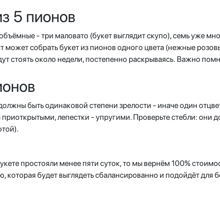
з 5 пионов
 объёмные - три маловато (букет выглядит скупо), семь уже мн
 может собрать букет из пионов одного цвета (нежные розовы
дут стоять около недели, постепенно раскрываясь. Важно помн
ионов
должны быть одинаковой степени зрелости - иначе один отцвет
 приоткрытыми, лепестки - упругими. Проверьте стебли: они д
той).
укете простояли менее пяти суток, то мы вернём 100% стоимос
ю, которая будет выглядеть сбалансированно и подойдёт для 