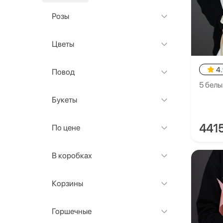
Розы
Цветы
4
Повод
5 белы
Букеты
441
По цене
В коробках
Корзины
Горшечные