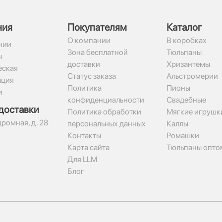
ния
Покупателям
Каталог
О компании
В коробках
нии
Зона бесплатной
Тюльпаны
ы
доставки
Хризантемы
ская
Статус заказа
Альстромерии
ация
Политика
Пионы
и
конфиденциальности
Свадебные
доставки
Политика обработки
Мягкие игрушк
дромная, д. 28
персональных данных
Каллы
Контакты
Ромашки
Карта сайта
Тюльпаны опто
Для LLM
Блог