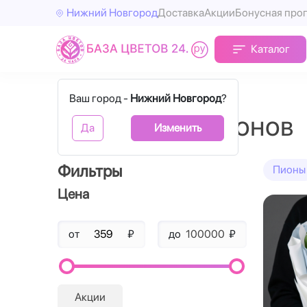
Нижний Новгород
Доставка
Акции
Бонусная про
Каталог
Главная
5 пионов
Ваш город -
Нижний Новгород
?
Букеты из 5 пионов
Да
Изменить
Фильтры
Пионы
Цена
от
₽
до
₽
Акции