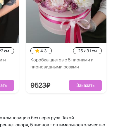
22 см
4.3
25 x 31 см
и и
Коробка цветов с 5 пионами и
пионовидными розами
9523₽
ать
Заказать
ю композицию без перегруза. Такой
кренне говоря, 5 пионов - оптимальное количество