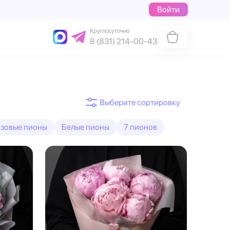
Войти
Круглосуточно
8 (831) 214-00-43
зовые пионы
Белые пионы
7 пионов