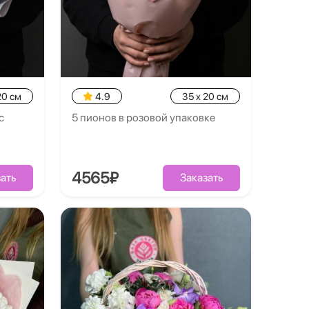
20 см
4.9
35 x 20 см
с
5 пионов в розовой упаковке
4565₽
ать
Заказать