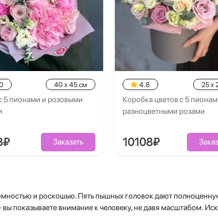
0
40 x 45 см
4.8
25 x 
с 5 пионами и розовыми
Коробка цветов с 5 пионам
и
разноцветными розами
8₽
10108₽
Заказать
Заказ
ромностью и роскошью. Пять пышных головок дают полноценну
 - вы показываете внимание к человеку, не давя масштабом. Ис