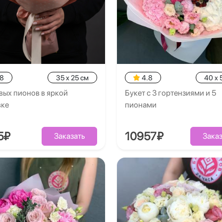
.8
35 x 25 см
4.8
40 x 
вых пионов в яркой
Букет с 3 гортензиями и 5
вке
пионами
5₽
10957₽
Заказать
Заказ