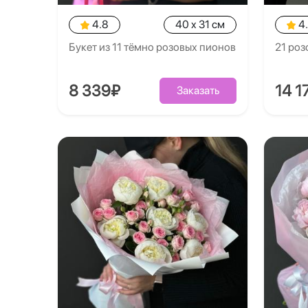
4.8
40 x 31 см
4
Букет из 11 тёмно розовых пионов
21 роз
8 339₽
14 1
Заказать