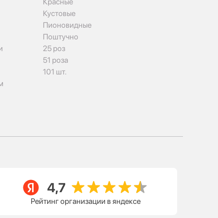
Красные
Кустовые
Пионовидные
Поштучно
и
25 роз
51 роза
101 шт.
м
Рейтинг организации в яндексе