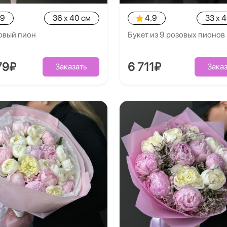
.9
36 x 40 см
4.9
33 x 
овый пион
Букет из 9 розовых пионов
79₽
6 711₽
Заказать
Заказ