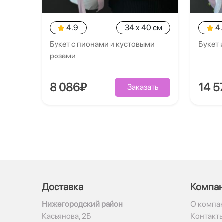
4.9
34 x 40 см
4
Букет с пионами и кустовыми
Букет 
розами
8 086₽
14 5
Заказать
Доставка
Компа
Нижегородский район
О компа
Касьянова, 2Б
Контакт