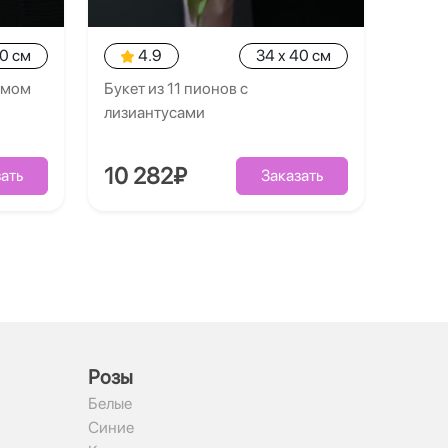
40 см
4.9
34 x 40 см
умом
Букет из 11 пионов с
лизиантусами
10 282₽
ать
Заказать
Рoзы
Белые
Синие