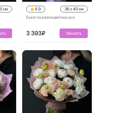
40 см
4.9
36 x 40 см
Букет из разноцветных роз
3 393₽
ать
Заказать