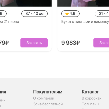
.9
37 x 40 см
4.9
31 x 
из 21 пиона
Букет с пионами и лимоне
79₽
9 983₽
Заказать
Заказ
ния
Покупателям
Каталог
О компании
В коробках
нии
Зона бесплатной
Тюльпаны
ы