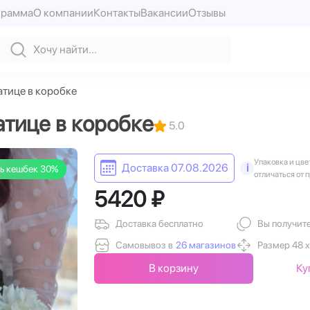
грамма
О компании
Контакты
Вакансии
Отзывы
татице в коробке
татице в коробке
5.0
Упаковка и цве
Доставка 07.08.2026
i
ь кешбек 30%
отличаться от 
5420 ₽
Доставка бесплатно
Вы получит
Самовывоз в
26 магазинов
Размер 48 х
В корзину
Ку