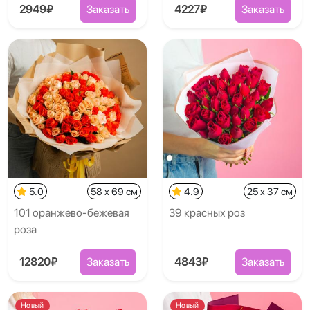
2949₽
Заказать
4227₽
Заказать
5.0
58 x 69 см
4.9
25 x 37 см
101 оранжево-бежевая
39 красных роз
роза
12820₽
Заказать
4843₽
Заказать
Новый
Новый