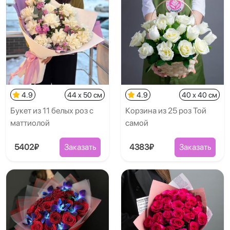
4.9
44 x 50 см
4.9
40 x 40 см
Букет из 11 белых роз с
Корзина из 25 роз Той
маттиолой
самой
5402₽
Заказать
4383₽
Заказать