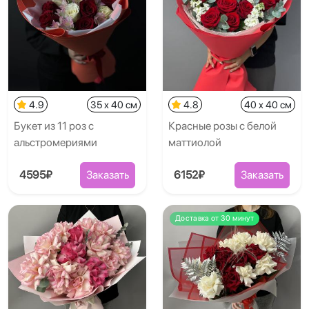
4.9
35 x 40 см
4.8
40 x 40 см
Букет из 11 роз с
Красные розы с белой
альстромериями
маттиолой
4595₽
Заказать
6152₽
Заказать
Доставка от 30 минут