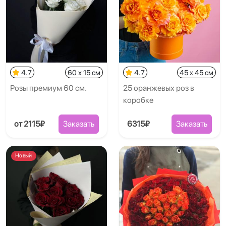
4.7
60 x 15 см
4.7
45 x 45 см
Розы премиум 60 см.
25 оранжевых роз в
коробке
от 2115₽
Заказать
6315₽
Заказать
Новый