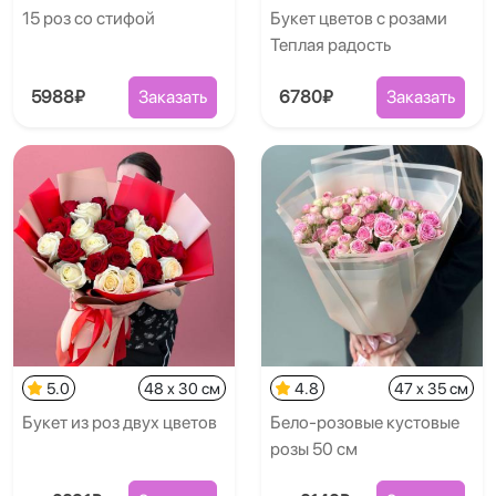
15 роз со стифой
Букет цветов с розами
Теплая радость
5988₽
Заказать
6780₽
Заказать
5.0
48 x 30 см
4.8
47 x 35 см
Букет из роз двух цветов
Бело-розовые кустовые
розы 50 см