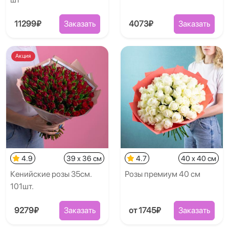
11299₽
Заказать
4073₽
Заказать
Акция
4.9
39 x 36 см
4.7
40 x 40 см
Кенийские розы 35см.
Розы премиум 40 см
101шт.
9279₽
Заказать
от 1745₽
Заказать