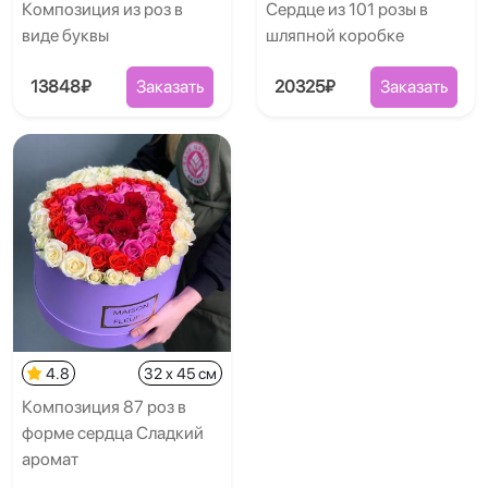
Композиция из роз в
Сердце из 101 розы в
виде буквы
шляпной коробке
13848₽
Заказать
20325₽
Заказать
4.8
32 x 45 см
Композиция 87 роз в
форме сердца Сладкий
аромат