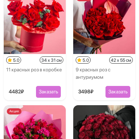
5.0
34 x 31 см
5.0
42 x 55 см
11 красных роз в коробке
9 красных роз с
антуриумом
4482₽
Заказать
3498₽
Заказать
Акция