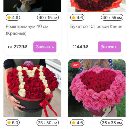
4.9
40 x 15 см
4.6
40 x 55 см
Розы премиум 40 см
Букет со 101 розой Кения
(Красные)
от 2729₽
Заказать
11449₽
Заказать
Хит
5.0
25 x 30 см
4.6
38 x 38 см