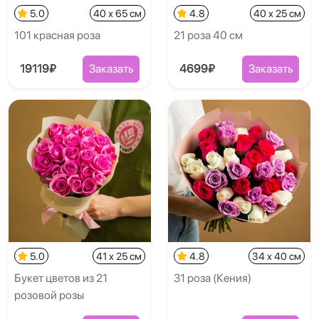
5.0
40 x 65 см
4.8
40 x 25 см
101 красная роза
21 роза 40 см
19119₽
Заказать
4699₽
Заказать
5.0
41 x 25 см
4.8
34 x 40 см
Букет цветов из 21
31 роза (Кения)
розовой розы