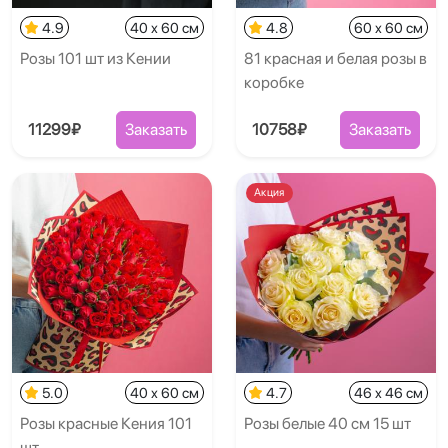
4.9
40 x 60 см
4.8
60 x 60 см
Розы 101 шт из Кении
81 красная и белая розы в
коробке
11299₽
Заказать
10758₽
Заказать
Акция
5.0
40 x 60 см
4.7
46 x 46 см
Розы красные Кения 101
Розы белые 40 см 15 шт
шт