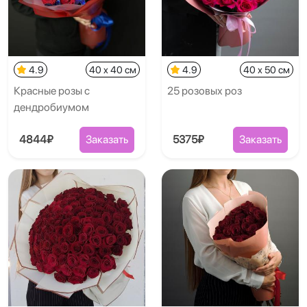
4.9
40 x 40 см
4.9
40 x 50 см
Красные розы с
25 розовых роз
дендробиумом
4844₽
Заказать
5375₽
Заказать