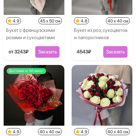
4.9
45 x 50 см
4.8
40 x 40 см
Букет с французскими
Букет из роз, сухоцветов
розами и сухоцветами
и папоротников
от 3243₽
Заказать
4543₽
Заказать
Доставка от 30 минут
4.9
40 x 40 см
4.9
40 x 40 см