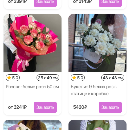
от 2391₽
Заказать
от 3143₽
Заказать
5.0
35 x 40 см
5.0
48 x 48 см
Розово-белые розы 50 см
Букет из 9 белых роз в
статице в коробке
от 3241₽
Заказать
5420₽
Заказать