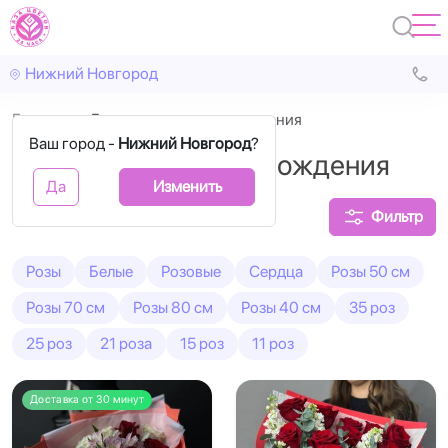
Нижний Новгород
Главная
Букеты роз на день рождения
Ваш город -
Нижний Новгород
?
Букеты роз на день рождения
Да
Изменить
Фильтр
Розы
Белые
Розовые
Сердца
Розы 50 см
Розы 70 см
Розы 80 см
Розы 40 см
35 роз
25 роз
21 роза
15 роз
11 роз
Доставка от 30 минут