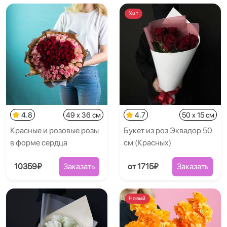
Хит
4.8
49 x 36 см
4.7
50 x 15 см
Красные и розовые розы
Букет из роз Эквадор 50
в форме сердца
см (Красных)
10359₽
Заказать
от 1715₽
Заказать
Новый