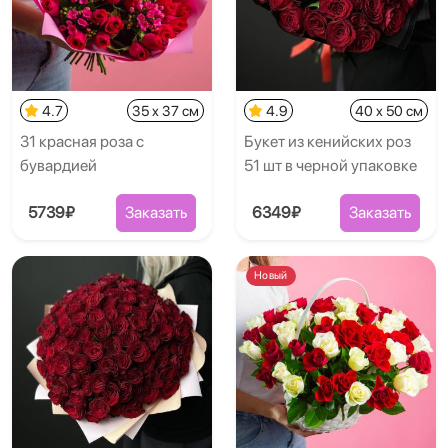
4.7
35 x 37 см
4.9
40 x 50 см
31 красная роза с
Букет из кенийских роз
бувардией
51 шт в черной упаковке
5739₽
Заказать
6349₽
Заказать
Новый