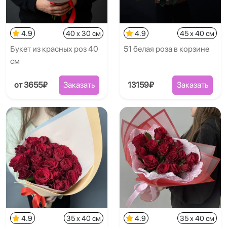
4.9
40 x 30 см
4.9
45 x 40 см
Букет из красных роз 40
51 белая роза в корзине
см
от 3655₽
Заказать
13159₽
Заказать
4.9
35 x 40 см
4.9
35 x 40 см