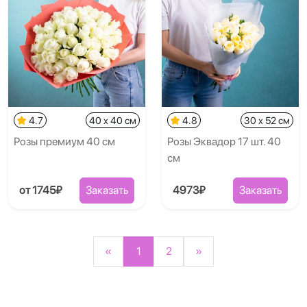
4.7
40 x 40 см
4.8
30 x 52 см
Розы премиум 40 см
Розы Эквадор 17 шт. 40
см
от 1745₽
Заказать
4973₽
Заказать
«
1
2
»