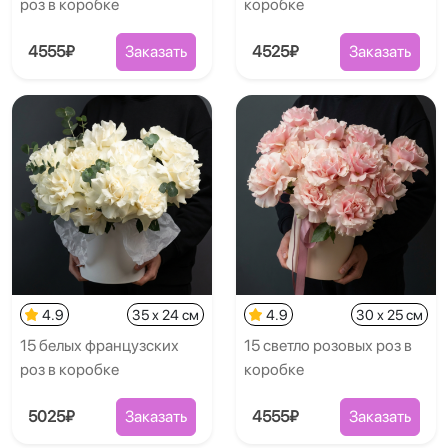
роз в коробке
коробке
4555₽
Заказать
4525₽
Заказать
4.9
35 x 24 см
4.9
30 x 25 см
15 белых французских
15 светло розовых роз в
роз в коробке
коробке
5025₽
Заказать
4555₽
Заказать