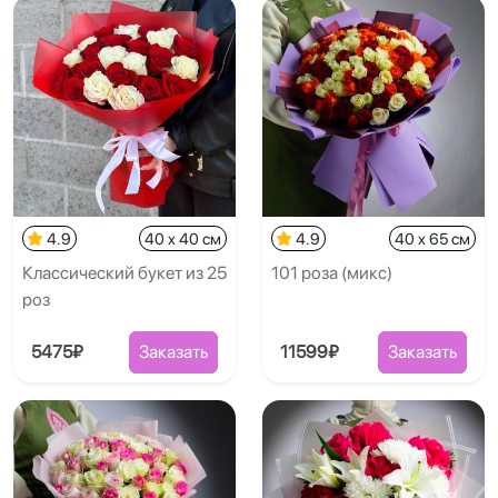
4.9
40 x 40 см
4.9
40 x 65 см
Классический букет из 25
101 роза (микс)
роз
5475₽
Заказать
11599₽
Заказать