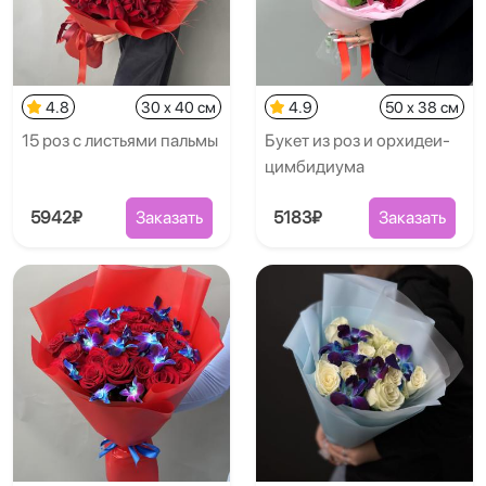
4.8
30 x 40 см
4.9
50 x 38 см
15 роз с листьями пальмы
Букет из роз и орхидеи-
цимбидиума
5942₽
Заказать
5183₽
Заказать