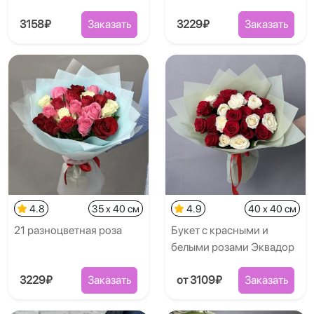
3158₽
Заказать
3229₽
Заказать
4.8
35 x 40 см
4.9
40 x 40 см
21 разноцветная роза
Букет с красными и
белыми розами Эквадор
3229₽
Заказать
от 3109₽
Заказать