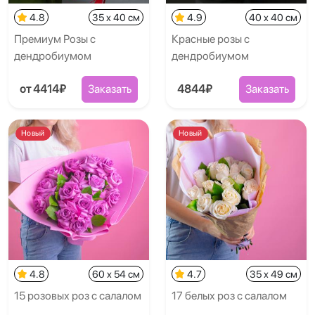
4.8
35 x 40 см
4.9
40 x 40 см
Премиум Розы с
Красные розы с
дендробиумом
дендробиумом
от 4414₽
Заказать
4844₽
Заказать
Новый
Новый
4.8
60 x 54 см
4.7
35 x 49 см
15 розовых роз с салалом
17 белых роз с салалом