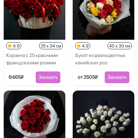
4.9
25 x 34 см
4.9
40 x 30 см
Корзина с 25 красными
Букет из разноцветных
французскими розами
кенийских роз
6465₽
Заказать
от 2505₽
Заказать