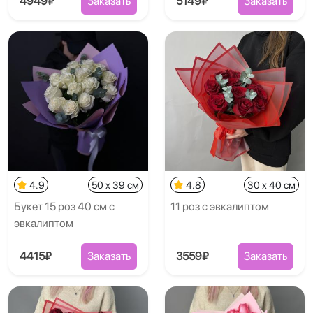
4949₽
Заказать
5149₽
Заказать
4.9
50 x 39 см
4.8
30 x 40 см
Букет 15 роз 40 см с
11 роз с эвкалиптом
эвкалиптом
4415₽
Заказать
3559₽
Заказать