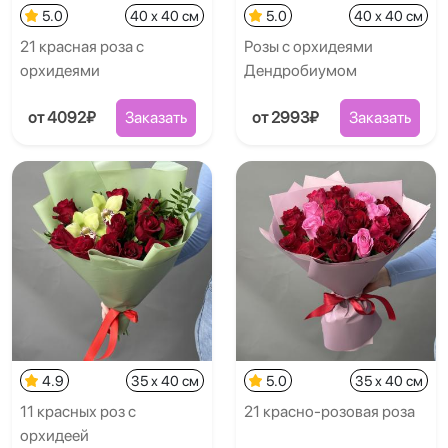
5.0
40 x 40 см
5.0
40 x 40 см
21 красная роза с
Розы с орхидеями
орхидеями
Дендробиумом
от 4092₽
Заказать
от 2993₽
Заказать
4.9
35 x 40 см
5.0
35 x 40 см
11 красных роз с
21 красно-розовая роза
орхидеей