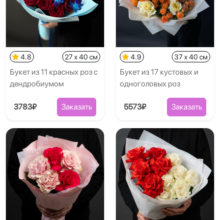
4.8
27 x 40 см
4.9
37 x 40 см
Букет из 11 красных роз с
Букет из 17 кустовых и
дендробиумом
одноголовых роз
3783₽
Заказать
5573₽
Заказать