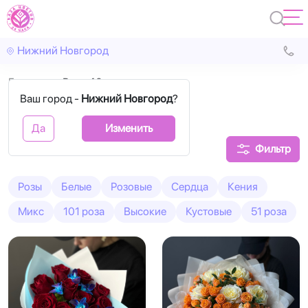
Нижний Новгород
Главная
Розы 40 см
Ваш город -
Нижний Новгород
?
Розы 40 см букеты
Да
Изменить
Фильтр
Розы
Белые
Розовые
Сердца
Кения
Микс
101 роза
Высокие
Кустовые
51 роза