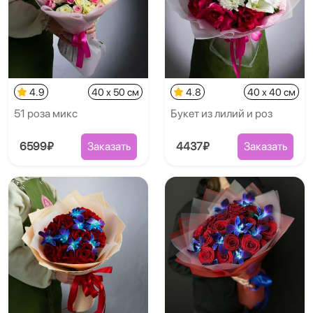
4.9
40 x 50 см
4.8
40 x 40 см
51 роза микс
Букет из лилий и роз
6599₽
Заказать
4437₽
Заказать