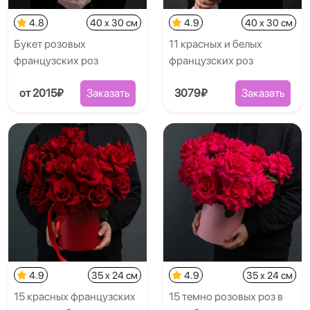
4.8
40 x 30 см
4.9
40 x 30 см
Букет розовых
11 красных и белых
французских роз
французских роз
от 2015₽
Заказать
3079₽
Заказать
4.9
35 x 24 см
4.9
35 x 24 см
15 красных французских
15 темно розовых роз в