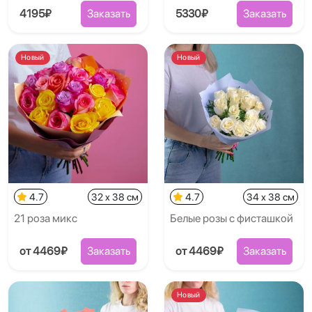
4195₽
Заказать
5330₽
Заказать
Новый
Новый
4.7
32 x 38 см
4.7
34 x 38 см
21 роза микс
Белые розы с фисташкой
от 4469₽
Заказать
от 4469₽
Заказать
Новый