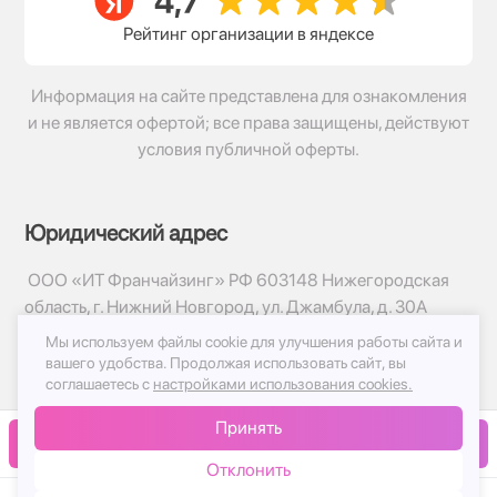
Рейтинг организации в яндексе
Информация на сайте представлена для ознакомления
и не является офертой; все права защищены, действуют
условия публичной оферты.
Юридический адрес
ООО «ИТ Франчайзинг» РФ 603148 Нижегородская
область, г. Нижний Новгород, ул. Джамбула, д. 30А
Мы используем файлы cookie для улучшения работы сайта и
© 2017-2026г, База Цветов 24.ру
вашего удобства.
Продолжая использовать сайт, вы
Политика конфиденциальности
соглашаетесь с
настройками использования cookies.
Публичная оферта
Принять
Принимаем к оплате
В корзину
Отклонить