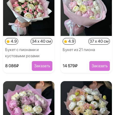
4.9
34 x 40 см
4.9
37 x 40 см
Букет с пионами и
Букет из 21 пиона
кустовыми розами
8 086₽
Заказать
14 579₽
Заказать