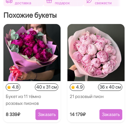
доставка
подарок
свежести
Похожие букеты
4.8
40 x 31 см
4.9
36 x 40 см
Букет из 11 тёмно
21 розовый пион
розовых пионов
8 339₽
Заказать
14 179₽
Заказать