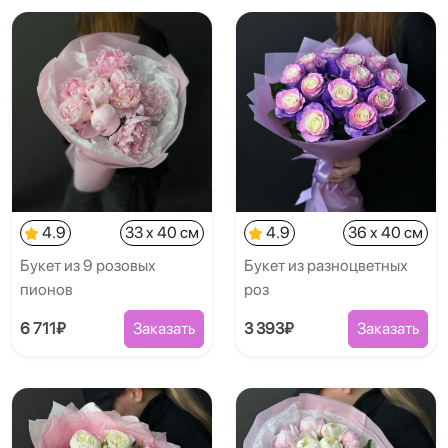
4.9
33 x 40 см
4.9
36 x 40 см
Букет из 9 розовых
Букет из разноцветных
пионов
роз
6 711₽
Заказать
3 393₽
Заказать