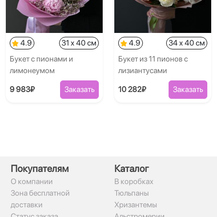
4.9
31 x 40 см
4.9
34 x 40 см
Букет с пионами и
Букет из 11 пионов с
лимонеумом
лизиантусами
9 983₽
Заказать
10 282₽
Заказать
Покупателям
Каталог
О компании
В коробках
Зона бесплатной
Тюльпаны
доставки
Хризантемы
Статус заказа
Альстромерии