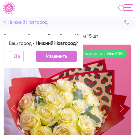
Нижний Новгород
Главная
Белые
Розы белые 40 см 15 шт
Ваш город -
Нижний Новгород
?
Получить кешбек 30%
Да
Изменить
Назад
Впере