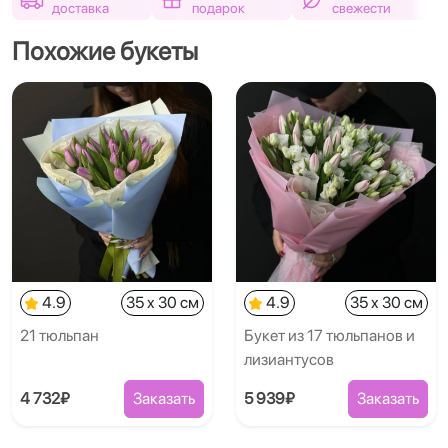
доставка
подарок
свежести
Похожие букеты
4.9
35 x 30 см
4.9
35 x 30 см
21 тюльпан
Букет из 17 тюльпанов и
лизиантусов
4 732₽
Заказать
5 939₽
Заказать