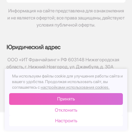
Информация на сайте представлена для ознакомления
и не является офертой; все права защищены, действуют
условия публичной оферты.
Юридический адрес
ООО «ИТ Франчайзинг» РФ 603148 Нижегородская
область, г. Нижний Новгород, ул. Джамбула, д. 30А
Мы используем файлы cookie для улучшения работы сайта и
© 2017-2026г, База Цветов 24.ру
вашего удобства.
Продолжая использовать сайт, вы
Политика конфиденциальности
соглашаетесь с
настройками использования cookies.
Публичная оферта
Принять
Принимаем к оплате
Отклонить
Настроить
Каталог
Корзина
Чат
Войти