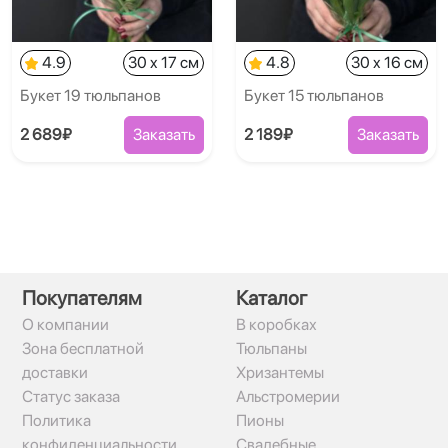
4.9
30 x 17 см
4.8
30 x 16 см
Букет 19 тюльпанов
Букет 15 тюльпанов
2 689₽
Заказать
2 189₽
Заказать
Покупателям
Каталог
О компании
В коробках
Зона бесплатной
Тюльпаны
доставки
Хризантемы
Статус заказа
Альстромерии
Политика
Пионы
конфиденциальности
Свадебные