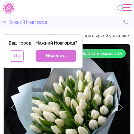
Нижний Новгород
Главная
Цветы
45 белых тюльпанов в яркой упаковке
Ваш город -
Нижний Новгород
?
Получить кешбек 30%
Да
Изменить
Назад
Впере