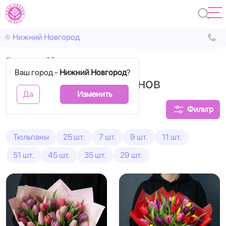
Нижний Новгород
Главная
29 шт.
Ваш город -
Нижний Новгород
?
Букеты из 29 тюльпанов
Да
Изменить
Фильтр
Тюльпаны
25 шт.
7 шт.
9 шт.
11 шт.
51 шт.
45 шт.
35 шт.
29 шт.