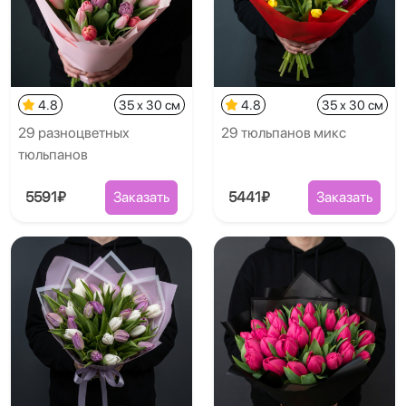
4.8
35 x 30 см
4.8
35 x 30 см
29 разноцветных
29 тюльпанов микс
тюльпанов
5591₽
Заказать
5441₽
Заказать