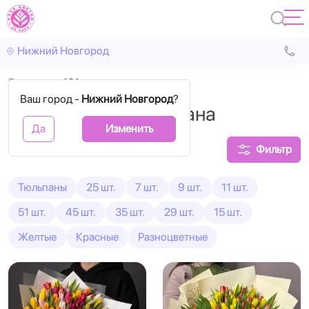
Нижний Новгород
Главная
101 шт.
Ваш город -
Нижний Новгород
?
Букеты из 101 тюльпана
Да
Изменить
Фильтр
Тюльпаны
25 шт.
7 шт.
9 шт.
11 шт.
51 шт.
45 шт.
35 шт.
29 шт.
15 шт.
Желтые
Красные
Разноцветные