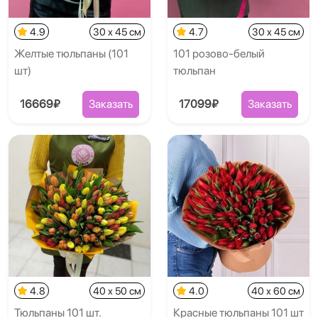
4.9
30 x 45 см
4.7
30 x 45 см
Желтые тюльпаны (101
101 розово-белый
шт)
тюльпан
16669₽
Заказать
17099₽
Заказать
4.8
40 x 50 см
4.0
40 x 60 см
Тюльпаны 101 шт.
Красные тюльпаны 101 шт