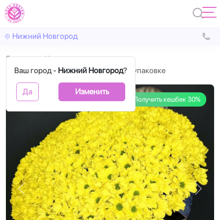
Нижний Новгород
Главная
Цветы
Ваш город -
101 жёлтая хризантема в тёмной упаковке
Нижний Новгород
?
Да
Изменить
Получить кешбек 30%
Назад
Впере