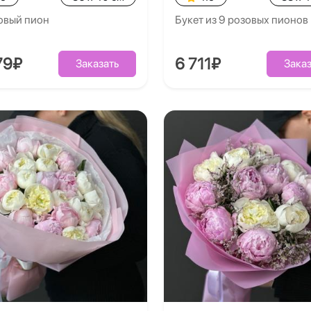
овый пион
Букет из 9 розовых пионов
79₽
6 711₽
Заказать
Заказ