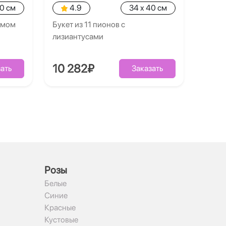
40 см
4.9
34 x 40 см
умом
Букет из 11 пионов с
лизиантусами
10 282₽
ать
Заказать
Рoзы
Белые
Синие
Красные
Кустовые