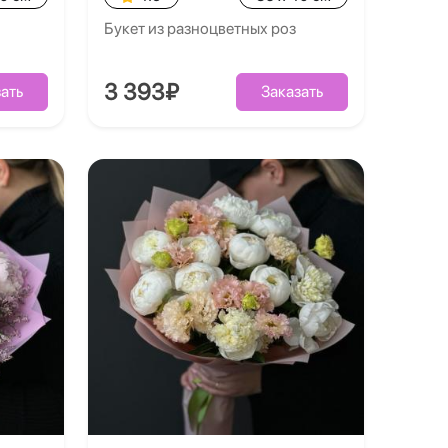
Букет из разноцветных роз
3 393₽
ать
Заказать