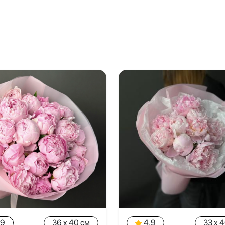
.9
36 x 40 см
4.9
33 x 