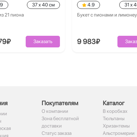
.9
37 x 40 см
4.9
31 x 
из 21 пиона
Букет с пионами и лимоне
79₽
9 983₽
Заказать
Заказ
ния
Покупателям
Каталог
О компании
В коробках
нии
Зона бесплатной
Тюльпаны
ы
доставки
Хризантемы
ская
Статус заказа
Альстромерии
ация