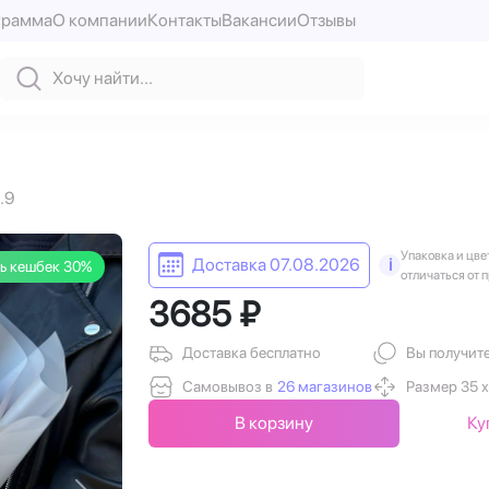
грамма
О компании
Контакты
Вакансии
Отзывы
.9
Упаковка и цве
Доставка 07.08.2026
i
ь кешбек 30%
отличаться от 
3685 ₽
Доставка бесплатно
Вы получит
Самовывоз в
26 магазинов
Размер 35 х
В корзину
Ку