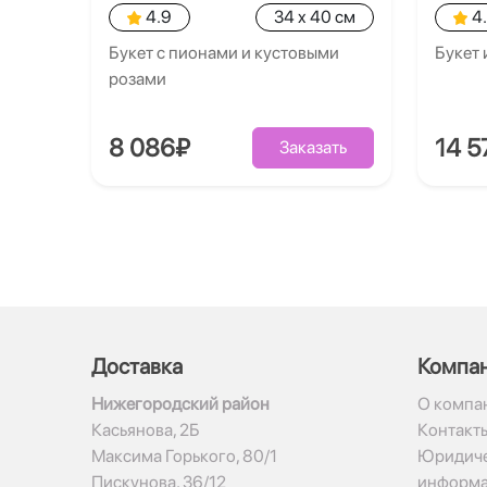
4.9
34 x 40 см
4
Букет с пионами и кустовыми
Букет 
розами
8 086₽
14 5
Заказать
Доставка
Компа
Нижегородский район
О компа
Касьянова, 2Б
Контакт
Максима Горького, 80/1
Юридиче
Пискунова, 36/12
информ