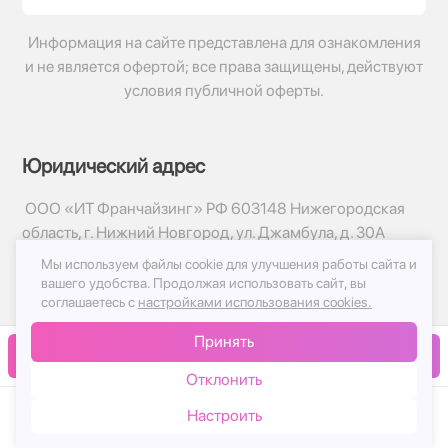
Информация на сайте представлена для ознакомления
и не является офертой; все права защищены, действуют
условия публичной оферты.
Юридический адрес
ООО «ИТ Франчайзинг» РФ 603148 Нижегородская
область, г. Нижний Новгород, ул. Джамбула, д. 30А
Мы используем файлы cookie для улучшения работы сайта и
© 2017-2026г, База Цветов 24.ру
вашего удобства.
Продолжая использовать сайт, вы
Политика конфиденциальности
соглашаетесь с
настройками использования cookies.
Публичная оферта
Принять
Принимаем к оплате
В корзину
Отклонить
Настроить
Каталог
Корзина
Чат
Войти