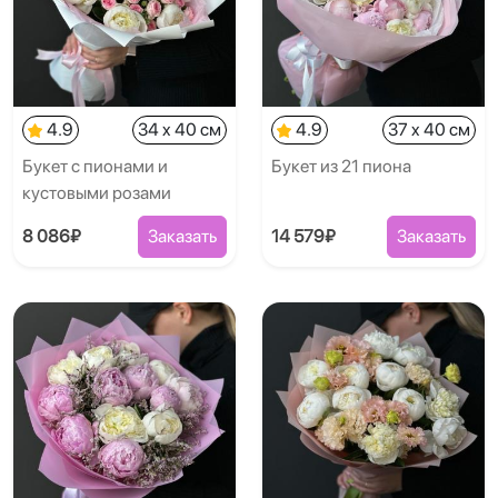
4.9
34 x 40 см
4.9
37 x 40 см
Букет с пионами и
Букет из 21 пиона
кустовыми розами
8 086₽
Заказать
14 579₽
Заказать