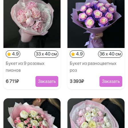
4.9
33 x 40 см
4.9
36 x 40 см
Букет из 9 розовых
Букет из разноцветных
пионов
роз
6 711₽
Заказать
3 393₽
Заказать