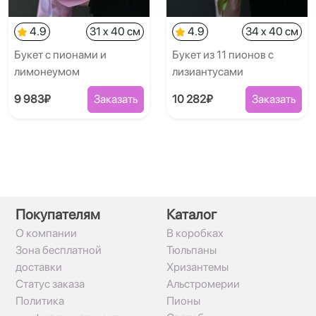
4.9
31 x 40 см
4.9
34 x 40 см
Букет с пионами и
Букет из 11 пионов с
лимонеумом
лизиантусами
9 983₽
Заказать
10 282₽
Заказать
Покупателям
Каталог
О компании
В коробках
Зона бесплатной
Тюльпаны
доставки
Хризантемы
Статус заказа
Альстромерии
Политика
Пионы