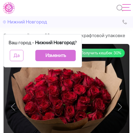
Нижний Новгород
Главная
Розы
29 красных роз в крафтовой упаковке
Ваш город -
Нижний Новгород
?
Получить кешбек 30%
Да
Изменить
Назад
Впере