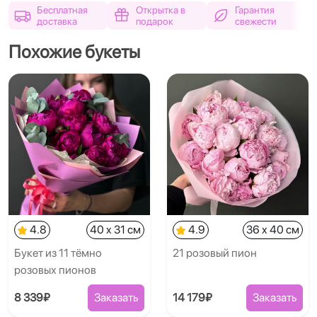
Бесплатная
Открытка в
Гарантия
доставка
подарок
свежести
Похожие букеты
4.8
40 x 31 см
4.9
36 x 40 см
Букет из 11 тёмно
21 розовый пион
розовых пионов
8 339₽
Заказать
14 179₽
Заказать