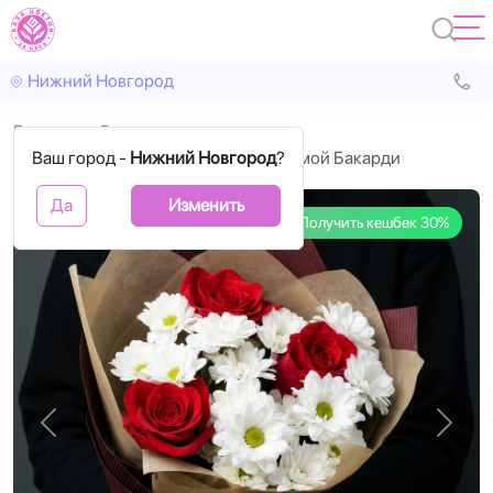
Нижний Новгород
Главная
Розы
Ваш город -
3 красные розы с белой хризантемой Бакарди
Нижний Новгород
?
Да
Изменить
Получить кешбек 30%
Назад
Впере