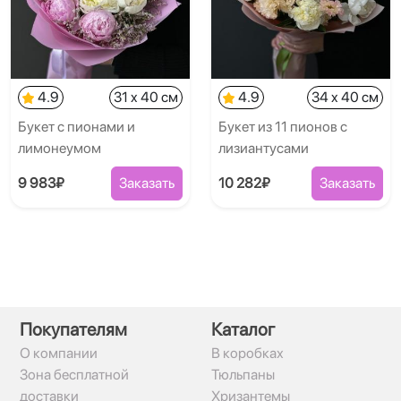
4.9
31 x 40 см
4.9
34 x 40 см
Букет с пионами и
Букет из 11 пионов с
лимонеумом
лизиантусами
9 983₽
Заказать
10 282₽
Заказать
Покупателям
Каталог
О компании
В коробках
Зона бесплатной
Тюльпаны
доставки
Хризантемы