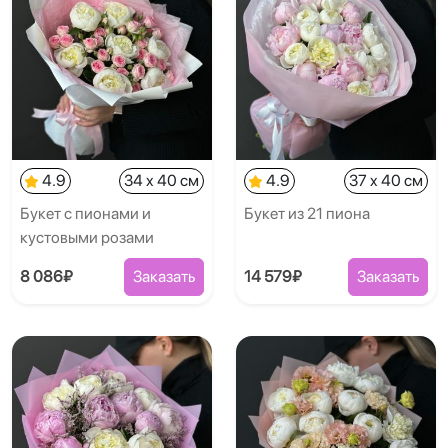
4.9
34 x 40 см
4.9
37 x 40 см
Букет с пионами и
Букет из 21 пиона
кустовыми розами
8 086₽
Заказать
14 579₽
Заказать