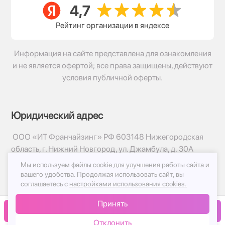
Рейтинг организации в яндексе
Информация на сайте представлена для ознакомления
и не является офертой; все права защищены, действуют
условия публичной оферты.
Юридический адрес
ООО «ИТ Франчайзинг» РФ 603148 Нижегородская
область, г. Нижний Новгород, ул. Джамбула, д. 30А
Мы используем файлы cookie для улучшения работы сайта и
© 2017-2026г, База Цветов 24.ру
вашего удобства.
Продолжая использовать сайт, вы
Политика конфиденциальности
соглашаетесь с
настройками использования cookies.
Публичная оферта
Принять
Принимаем к оплате
В корзину
Отклонить